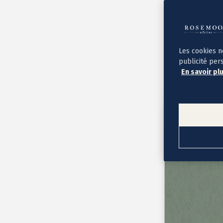
Album photo ouverture à plat
Par occasion
Album photo de l'année
Album photo naissance
Album photo mariage
Album photo baptême
Les cookies n
Album photo voyage
publicité per
Le savoir-faire Rosemood
En savoir pl
Nos papiers
Nos formats et tarifs
Délais et livraison
Voir tous nos albums photo
Coffret album photo