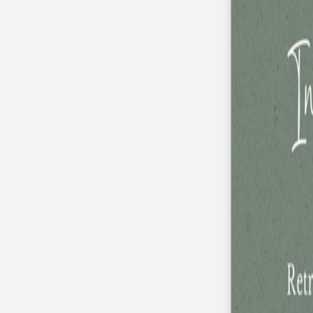
Pochons pour cadeaux invités
Etiquette autocollante
Etiquette papier perforée
Album photo mariage
Services
Plateforme événement
Essai personnalisé offert
Enveloppes
Conseils
Idées de texte faire-part mariage
Textes de remerciement mariage
Quand envoyer un faire-part de mariage ?