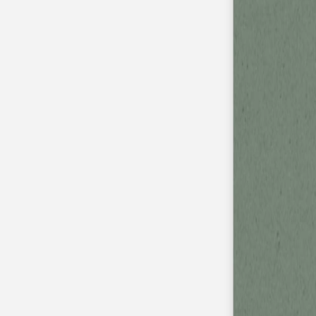
Faire-part mariage bohème
Invitations
Carton d'invitation mariage
Carton réponse mariage
Stickers mariage
Stickers dorés
Toute la papeterie de mariage
Save the date
Save the date original
Save the date photo
Cartes de remerciement mariage
Nouvelle collection
Carte de remerciement mariage originale
Carte de remerciement mariage photo
Jour J
Livret de messe mariage
Plan de table mariage
Marque-table mariage
Menu mariage
Marque-place mariage
Etiquette bouteille mariage
Panneau mariage
Urne mariage
Cadeaux invités mariage