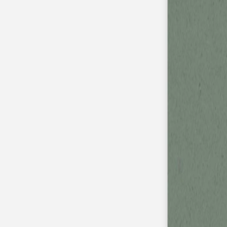
Faire-part naissance jumeaux
Faire-part naissance photo
Faire-part naissance sans photo
Faire-part naissance original
Faire-part naissance classique
Faire-part naissance marque-page
Stickers naissance
Stickers dorés
Carte de remerciement naissance
Carte de remerciement fille
Carte de remerciement garçon
Carte de remerciement dorée
Carte de remerciement originale
Affiches
Album photo naissance
Services
Essai personnalisé offert
Enveloppes
Conseils
À qui envoyer un faire-part de naissance
Quand envoyer un faire-part de naissance
Idées de texte faire-part de naissance