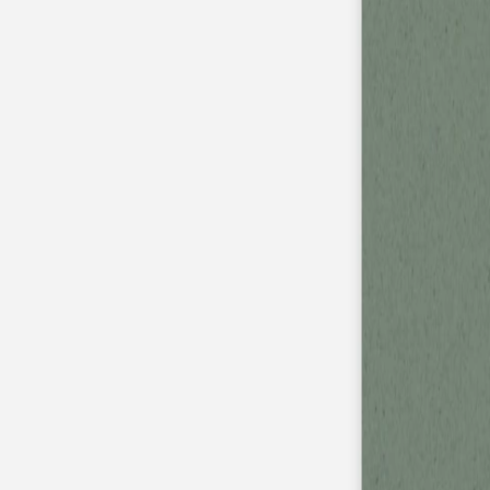
Apaches Collections
Album photo tissu
Naissance
Faire-part naissance
Tous nos faire-part de naissance
Nouvelle collection
Faire-part naissance fille
Faire-part naissance garçon
Faire-part naissance mixte