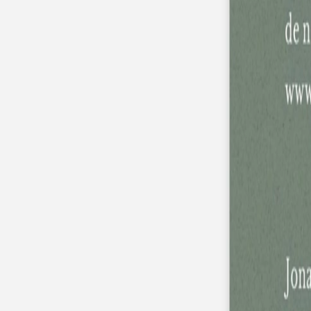
Nouvelle collection
Baptême
Faire-part baptême
Tous nos faire-part de baptême
Nouvelle collection
Faire-part baptême fille
Faire-part baptême garçon
Faire-part baptême civil
Gamme baptême
Livret de messe baptême
Menu baptême
Marque-place baptême
Carte de remerciement baptême
Etiquette bouteille baptême
Stickers baptême
Cadeaux
Etiquette papier perforée
Etiquette autocollante
Album photo baptême
Services
Plateforme événement
Enveloppes