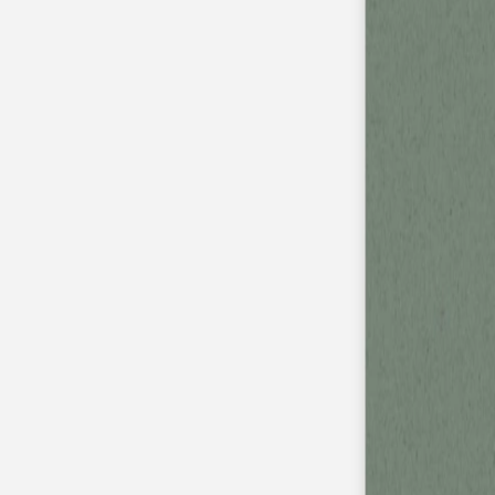
Nouvelle collection
Mariage
Faire-part mariage
Tous nos faire-part de mariage
Nouvelle collection
Faire-part mariage original
Faire-part mariage classique
Faire-part mariage champêtre
Faire-part mariage vintage
Faire-part mariage nature
Faire-part mariage photo
Faire-part mariage doré