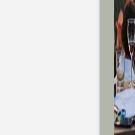
Nouvelle collection
Mariage
Faire-part mariage
Tous nos faire-part de mariage
Nouvelle collection
Faire-part mariage original
Faire-part mariage classique
Faire-part mariage champêtre
Faire-part mariage vintage
Faire-part mariage nature
Faire-part mariage photo
Faire-part mariage doré