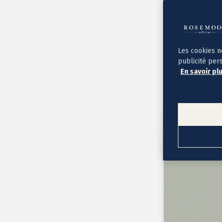
Album photo ouverture à plat
Par occasion
Album photo de l'année
Album photo naissance
Album photo mariage
Album photo baptême
Les cookies n
Album photo voyage
publicité per
Le savoir-faire Rosemood
En savoir pl
Nos papiers
Nos formats et tarifs
Délais et livraison
Voir tous nos albums photo
Coffret album photo