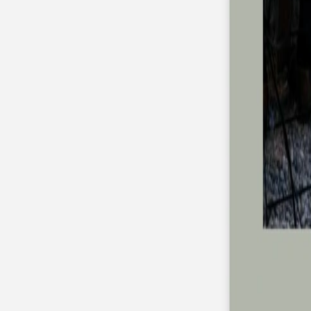
Pochons pour cadeaux invités
Etiquette autocollante
Etiquette papier perforée
Album photo mariage
Services
Plateforme événement
Essai personnalisé offert
Enveloppes
Conseils
Idées de texte faire-part mariage
Textes de remerciement mariage
Quand envoyer un faire-part de mariage ?