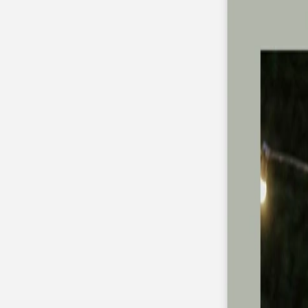
Apaches Collections
Album photo tissu
Naissance
Faire-part naissance
Tous nos faire-part de naissance
Nouvelle collection
Faire-part naissance fille
Faire-part naissance garçon
Faire-part naissance mixte