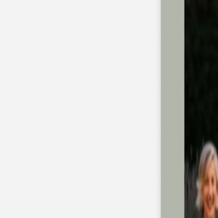
Faire-part naissance jumeaux
Faire-part naissance photo
Faire-part naissance sans photo
Faire-part naissance original
Faire-part naissance classique
Faire-part naissance marque-page
Stickers naissance
Stickers dorés
Carte de remerciement naissance
Carte de remerciement fille
Carte de remerciement garçon
Carte de remerciement dorée
Carte de remerciement originale
Affiches
Album photo naissance
Services
Essai personnalisé offert
Enveloppes
Conseils
À qui envoyer un faire-part de naissance
Quand envoyer un faire-part de naissance
Idées de texte faire-part de naissance