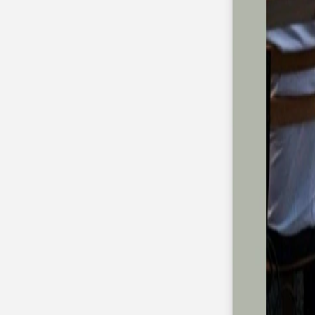
Faire-part mariage bohème
Invitations
Carton d'invitation mariage
Carton réponse mariage
Stickers mariage
Stickers dorés
Toute la papeterie de mariage
Save the date
Save the date original
Save the date photo
Cartes de remerciement mariage
Nouvelle collection
Carte de remerciement mariage originale
Carte de remerciement mariage photo
Jour J
Livret de messe mariage
Plan de table mariage
Marque-table mariage
Menu mariage
Marque-place mariage
Etiquette bouteille mariage
Panneau mariage
Urne mariage
Cadeaux invités mariage