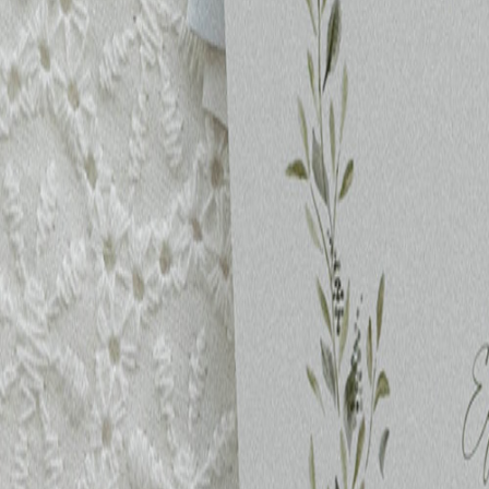
Pochons pour cadeaux invités
Etiquette autocollante
Etiquette papier perforée
Album photo mariage
Services
Plateforme événement
Essai personnalisé offert
Enveloppes
Conseils
Idées de texte faire-part mariage
Textes de remerciement mariage
Quand envoyer un faire-part de mariage ?