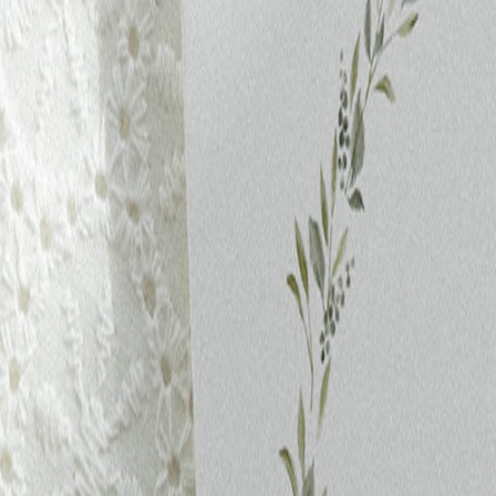
Faire-part naissance jumeaux
Faire-part naissance photo
Faire-part naissance sans photo
Faire-part naissance original
Faire-part naissance classique
Faire-part naissance marque-page
Stickers naissance
Stickers dorés
Carte de remerciement naissance
Carte de remerciement fille
Carte de remerciement garçon
Carte de remerciement dorée
Carte de remerciement originale
Affiches
Album photo naissance
Services
Essai personnalisé offert
Enveloppes
Conseils
À qui envoyer un faire-part de naissance
Quand envoyer un faire-part de naissance
Idées de texte faire-part de naissance