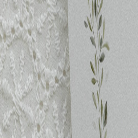
Nouvelle collection
Baptême
Faire-part baptême
Tous nos faire-part de baptême
Nouvelle collection
Faire-part baptême fille
Faire-part baptême garçon
Faire-part baptême civil
Gamme baptême
Livret de messe baptême
Menu baptême
Marque-place baptême
Carte de remerciement baptême
Etiquette bouteille baptême
Stickers baptême
Cadeaux
Etiquette papier perforée
Etiquette autocollante
Album photo baptême
Services
Plateforme événement
Enveloppes