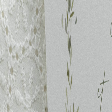
Nouvelle collection
Mariage
Faire-part mariage
Tous nos faire-part de mariage
Nouvelle collection
Faire-part mariage original
Faire-part mariage classique
Faire-part mariage champêtre
Faire-part mariage vintage
Faire-part mariage nature
Faire-part mariage photo
Faire-part mariage doré