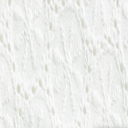
À propos
Aide & Contact
Album photo
Naissance
Mariage
Baptême
Autres évènements
Carnet
Tirage photo
Album photo
Par collection
Album photo rigide
Album photo souple
Album photo tissu