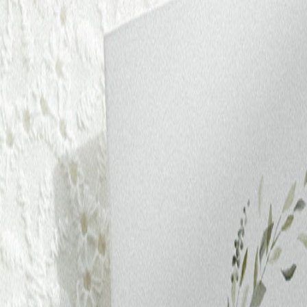
Apaches Collections
Album photo tissu
Naissance
Faire-part naissance
Tous nos faire-part de naissance
Nouvelle collection
Faire-part naissance fille
Faire-part naissance garçon
Faire-part naissance mixte