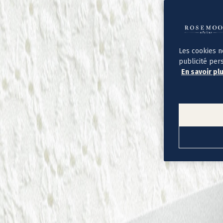
Album photo ouverture à plat
Par occasion
Album photo de l'année
Album photo naissance
Album photo mariage
Album photo baptême
Les cookies n
Album photo voyage
publicité per
Le savoir-faire Rosemood
En savoir pl
Nos papiers
Nos formats et tarifs
Délais et livraison
Voir tous nos albums photo
Coffret album photo