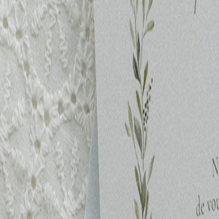
Faire-part mariage bohème
Invitations
Carton d'invitation mariage
Carton réponse mariage
Stickers mariage
Stickers dorés
Toute la papeterie de mariage
Save the date
Save the date original
Save the date photo
Cartes de remerciement mariage
Nouvelle collection
Carte de remerciement mariage originale
Carte de remerciement mariage photo
Jour J
Livret de messe mariage
Plan de table mariage
Marque-table mariage
Menu mariage
Marque-place mariage
Etiquette bouteille mariage
Panneau mariage
Urne mariage
Cadeaux invités mariage