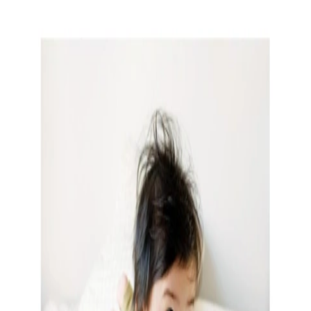
 x Atelier Rosemood