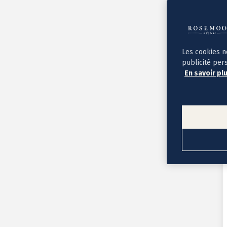
Album photo ouverture à plat
Par occasion
Album photo de l'année
Album photo naissance
Album photo mariage
Album photo baptême
Les cookies n
Album photo voyage
publicité per
Le savoir-faire Rosemood
En savoir pl
Nos papiers
Nos formats et tarifs
Délais et livraison
Voir tous nos albums photo
Coffret album photo