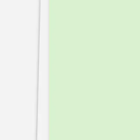
Faire-part mariage bohème
Invitations
Carton d'invitation mariage
Carton réponse mariage
Stickers mariage
Stickers dorés
Toute la papeterie de mariage
Save the date
Save the date original
Save the date photo
Cartes de remerciement mariage
Nouvelle collection
Carte de remerciement mariage originale
Carte de remerciement mariage photo
Jour J
Livret de messe mariage
Plan de table mariage
Marque-table mariage
Menu mariage
Marque-place mariage
Etiquette bouteille mariage
Panneau mariage
Urne mariage
Cadeaux invités mariage