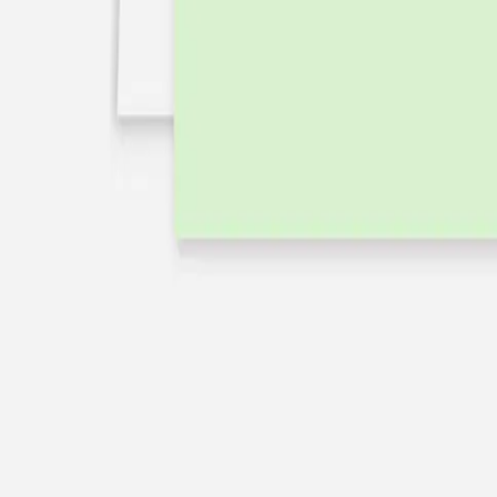
Nouvelle collection
Baptême
Faire-part baptême
Tous nos faire-part de baptême
Nouvelle collection
Faire-part baptême fille
Faire-part baptême garçon
Faire-part baptême civil
Gamme baptême
Livret de messe baptême
Menu baptême
Marque-place baptême
Carte de remerciement baptême
Etiquette bouteille baptême
Stickers baptême
Cadeaux
Etiquette papier perforée
Etiquette autocollante
Album photo baptême
Services
Plateforme événement
Enveloppes