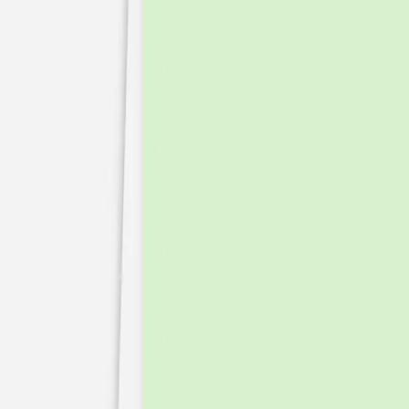
Nouvelle collection
Mariage
Faire-part mariage
Tous nos faire-part de mariage
Nouvelle collection
Faire-part mariage original
Faire-part mariage classique
Faire-part mariage champêtre
Faire-part mariage vintage
Faire-part mariage nature
Faire-part mariage photo
Faire-part mariage doré