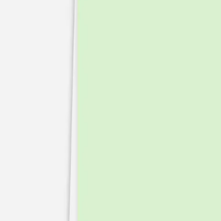
Faire-part naissance jumeaux
Faire-part naissance photo
Faire-part naissance sans photo
Faire-part naissance original
Faire-part naissance classique
Faire-part naissance marque-page
Stickers naissance
Stickers dorés
Carte de remerciement naissance
Carte de remerciement fille
Carte de remerciement garçon
Carte de remerciement dorée
Carte de remerciement originale
Affiches
Album photo naissance
Services
Essai personnalisé offert
Enveloppes
Conseils
À qui envoyer un faire-part de naissance
Quand envoyer un faire-part de naissance
Idées de texte faire-part de naissance