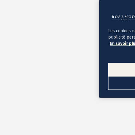
Album photo ouverture à plat
Par occasion
Album photo de l'année
Album photo naissance
Album photo mariage
Album photo baptême
Les cookies n
Album photo voyage
publicité per
Le savoir-faire Rosemood
En savoir pl
Nos papiers
Nos formats et tarifs
Délais et livraison
Voir tous nos albums photo
Coffret album photo