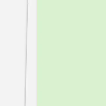
Pochons pour cadeaux invités
Etiquette autocollante
Etiquette papier perforée
Album photo mariage
Services
Plateforme événement
Essai personnalisé offert
Enveloppes
Conseils
Idées de texte faire-part mariage
Textes de remerciement mariage
Quand envoyer un faire-part de mariage ?