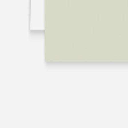
Nouvelle collection
Baptême
Faire-part baptême
Tous nos faire-part de baptême
Nouvelle collection
Faire-part baptême fille
Faire-part baptême garçon
Faire-part baptême civil
Gamme baptême
Livret de messe baptême
Menu baptême
Marque-place baptême
Carte de remerciement baptême
Etiquette bouteille baptême
Stickers baptême
Cadeaux
Etiquette papier perforée
Etiquette autocollante
Album photo baptême
Services
Plateforme événement
Enveloppes