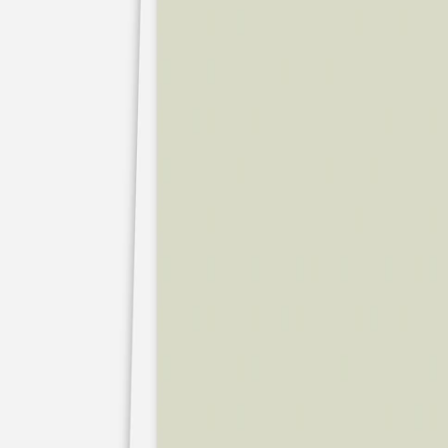
Nouvelle collection
Mariage
Faire-part mariage
Tous nos faire-part de mariage
Nouvelle collection
Faire-part mariage original
Faire-part mariage classique
Faire-part mariage champêtre
Faire-part mariage vintage
Faire-part mariage nature
Faire-part mariage photo
Faire-part mariage doré