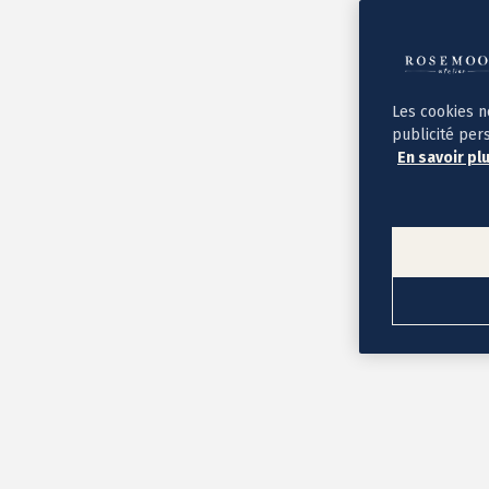
Album photo ouverture à plat
Par occasion
Album photo de l'année
Album photo naissance
Album photo mariage
Album photo baptême
Les cookies n
Album photo voyage
publicité per
Le savoir-faire Rosemood
En savoir pl
Nos papiers
Nos formats et tarifs
Délais et livraison
Voir tous nos albums photo
Coffret album photo