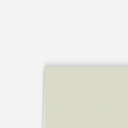
Apaches Collections
Album photo tissu
Naissance
Faire-part naissance
Tous nos faire-part de naissance
Nouvelle collection
Faire-part naissance fille
Faire-part naissance garçon
Faire-part naissance mixte