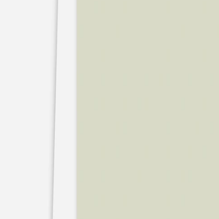
Pochons pour cadeaux invités
Etiquette autocollante
Etiquette papier perforée
Album photo mariage
Services
Plateforme événement
Essai personnalisé offert
Enveloppes
Conseils
Idées de texte faire-part mariage
Textes de remerciement mariage
Quand envoyer un faire-part de mariage ?