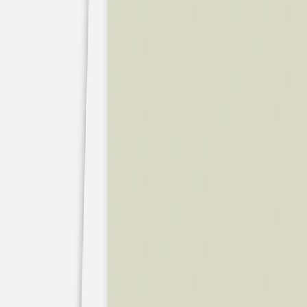
Faire-part mariage bohème
Invitations
Carton d'invitation mariage
Carton réponse mariage
Stickers mariage
Stickers dorés
Toute la papeterie de mariage
Save the date
Save the date original
Save the date photo
Cartes de remerciement mariage
Nouvelle collection
Carte de remerciement mariage originale
Carte de remerciement mariage photo
Jour J
Livret de messe mariage
Plan de table mariage
Marque-table mariage
Menu mariage
Marque-place mariage
Etiquette bouteille mariage
Panneau mariage
Urne mariage
Cadeaux invités mariage