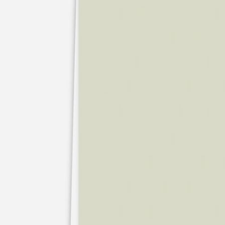
Faire-part naissance jumeaux
Faire-part naissance photo
Faire-part naissance sans photo
Faire-part naissance original
Faire-part naissance classique
Faire-part naissance marque-page
Stickers naissance
Stickers dorés
Carte de remerciement naissance
Carte de remerciement fille
Carte de remerciement garçon
Carte de remerciement dorée
Carte de remerciement originale
Affiches
Album photo naissance
Services
Essai personnalisé offert
Enveloppes
Conseils
À qui envoyer un faire-part de naissance
Quand envoyer un faire-part de naissance
Idées de texte faire-part de naissance