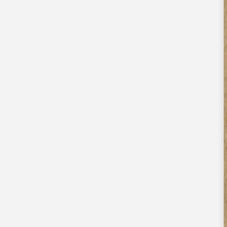
Faire-part mariage bohème
Invitations
Carton d'invitation mariage
Carton réponse mariage
Stickers mariage
Stickers dorés
Toute la papeterie de mariage
Save the date
Save the date original
Save the date photo
Cartes de remerciement mariage
Nouvelle collection
Carte de remerciement mariage originale
Carte de remerciement mariage photo
Jour J
Livret de messe mariage
Plan de table mariage
Marque-table mariage
Menu mariage
Marque-place mariage
Etiquette bouteille mariage
Panneau mariage
Urne mariage
Cadeaux invités mariage