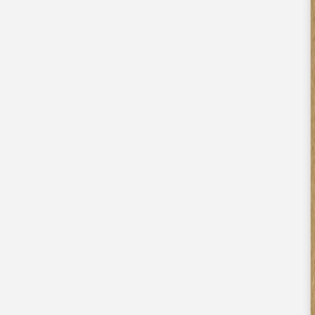
Nouvelle collection
Mariage
Faire-part mariage
Tous nos faire-part de mariage
Nouvelle collection
Faire-part mariage original
Faire-part mariage classique
Faire-part mariage champêtre
Faire-part mariage vintage
Faire-part mariage nature
Faire-part mariage photo
Faire-part mariage doré