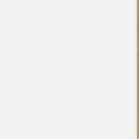
Nouvelle collection
Baptême
Faire-part baptême
Tous nos faire-part de baptême
Nouvelle collection
Faire-part baptême fille
Faire-part baptême garçon
Faire-part baptême civil
Gamme baptême
Livret de messe baptême
Menu baptême
Marque-place baptême
Carte de remerciement baptême
Etiquette bouteille baptême
Stickers baptême
Cadeaux
Etiquette papier perforée
Etiquette autocollante
Album photo baptême
Services
Plateforme événement
Enveloppes