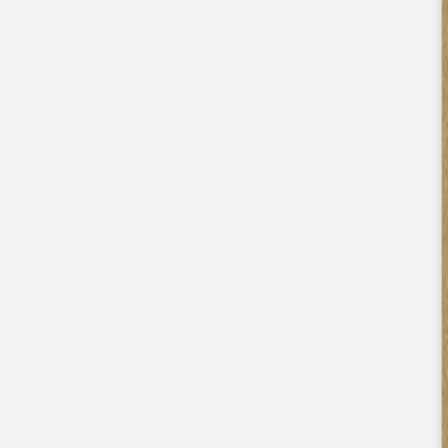
Pochons pour cadeaux invités
Etiquette autocollante
Etiquette papier perforée
Album photo mariage
Services
Plateforme événement
Essai personnalisé offert
Enveloppes
Conseils
Idées de texte faire-part mariage
Textes de remerciement mariage
Quand envoyer un faire-part de mariage ?