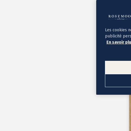
Album photo ouverture à plat
Par occasion
Album photo de l'année
Album photo naissance
Album photo mariage
Album photo baptême
Les cookies n
Album photo voyage
publicité per
Le savoir-faire Rosemood
En savoir pl
Nos papiers
Nos formats et tarifs
Délais et livraison
Voir tous nos albums photo
Coffret album photo