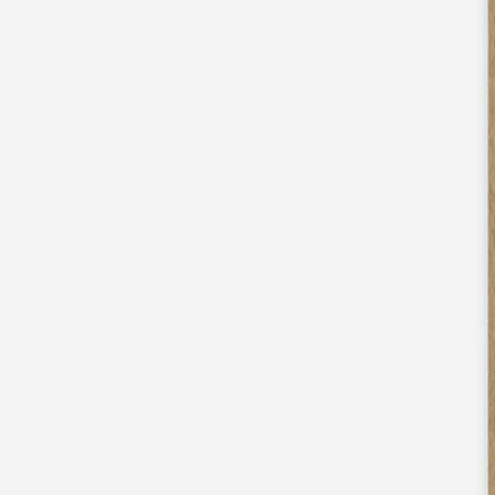
Apaches Collections
Album photo tissu
Naissance
Faire-part naissance
Tous nos faire-part de naissance
Nouvelle collection
Faire-part naissance fille
Faire-part naissance garçon
Faire-part naissance mixte