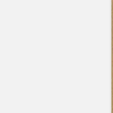
Faire-part naissance jumeaux
Faire-part naissance photo
Faire-part naissance sans photo
Faire-part naissance original
Faire-part naissance classique
Faire-part naissance marque-page
Stickers naissance
Stickers dorés
Carte de remerciement naissance
Carte de remerciement fille
Carte de remerciement garçon
Carte de remerciement dorée
Carte de remerciement originale
Affiches
Album photo naissance
Services
Essai personnalisé offert
Enveloppes
Conseils
À qui envoyer un faire-part de naissance
Quand envoyer un faire-part de naissance
Idées de texte faire-part de naissance