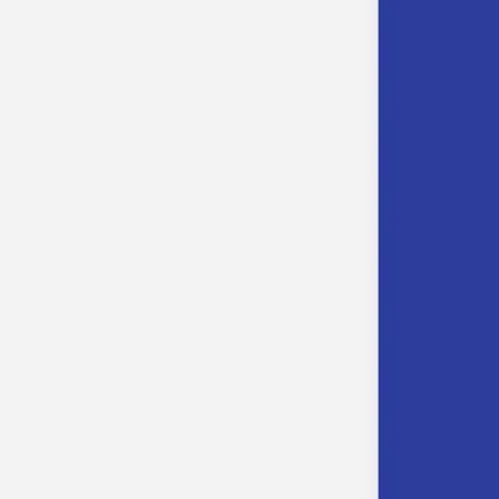
Nouvelle collection
Mariage
Faire-part mariage
Tous nos faire-part de mariage
Nouvelle collection
Faire-part mariage original
Faire-part mariage classique
Faire-part mariage champêtre
Faire-part mariage vintage
Faire-part mariage nature
Faire-part mariage photo
Faire-part mariage doré