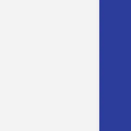
Faire-part naissance jumeaux
Faire-part naissance photo
Faire-part naissance sans photo
Faire-part naissance original
Faire-part naissance classique
Faire-part naissance marque-page
Stickers naissance
Stickers dorés
Carte de remerciement naissance
Carte de remerciement fille
Carte de remerciement garçon
Carte de remerciement dorée
Carte de remerciement originale
Affiches
Album photo naissance
Services
Essai personnalisé offert
Enveloppes
Conseils
À qui envoyer un faire-part de naissance
Quand envoyer un faire-part de naissance
Idées de texte faire-part de naissance