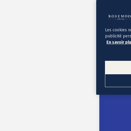
Album photo ouverture à plat
Par occasion
Album photo de l'année
Album photo naissance
Album photo mariage
Album photo baptême
Les cookies n
Album photo voyage
publicité per
Le savoir-faire Rosemood
En savoir pl
Nos papiers
Nos formats et tarifs
Délais et livraison
Voir tous nos albums photo
Coffret album photo