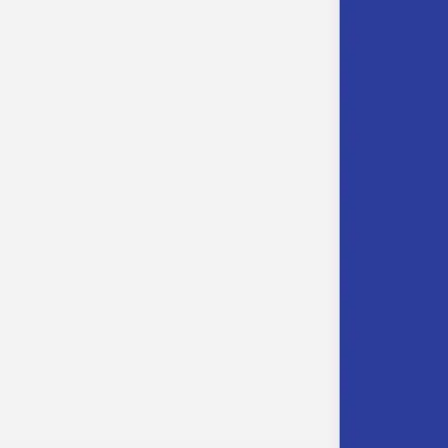
Nouvelle collection
Baptême
Faire-part baptême
Tous nos faire-part de baptême
Nouvelle collection
Faire-part baptême fille
Faire-part baptême garçon
Faire-part baptême civil
Gamme baptême
Livret de messe baptême
Menu baptême
Marque-place baptême
Carte de remerciement baptême
Etiquette bouteille baptême
Stickers baptême
Cadeaux
Etiquette papier perforée
Etiquette autocollante
Album photo baptême
Services
Plateforme événement
Enveloppes