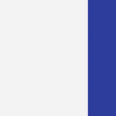
Pochons pour cadeaux invités
Etiquette autocollante
Etiquette papier perforée
Album photo mariage
Services
Plateforme événement
Essai personnalisé offert
Enveloppes
Conseils
Idées de texte faire-part mariage
Textes de remerciement mariage
Quand envoyer un faire-part de mariage ?