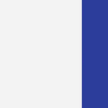
Apaches Collections
Album photo tissu
Naissance
Faire-part naissance
Tous nos faire-part de naissance
Nouvelle collection
Faire-part naissance fille
Faire-part naissance garçon
Faire-part naissance mixte