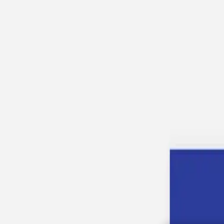
À propos
Aide & Contact
Album photo
Naissance
Mariage
Baptême
Autres évènements
Carnet
Tirage photo
Album photo
Par collection
Album photo rigide
Album photo souple
Album photo tissu