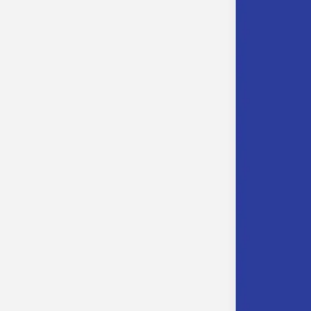
Faire-part mariage bohème
Invitations
Carton d'invitation mariage
Carton réponse mariage
Stickers mariage
Stickers dorés
Toute la papeterie de mariage
Save the date
Save the date original
Save the date photo
Cartes de remerciement mariage
Nouvelle collection
Carte de remerciement mariage originale
Carte de remerciement mariage photo
Jour J
Livret de messe mariage
Plan de table mariage
Marque-table mariage
Menu mariage
Marque-place mariage
Etiquette bouteille mariage
Panneau mariage
Urne mariage
Cadeaux invités mariage