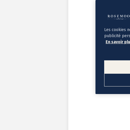
Album photo ouverture à plat
Par occasion
Album photo de l'année
Album photo naissance
Album photo mariage
Album photo baptême
Les cookies n
Album photo voyage
publicité per
Le savoir-faire Rosemood
En savoir pl
Nos papiers
Nos formats et tarifs
Délais et livraison
Voir tous nos albums photo
Coffret album photo