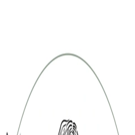
 x Atelier Rosemood