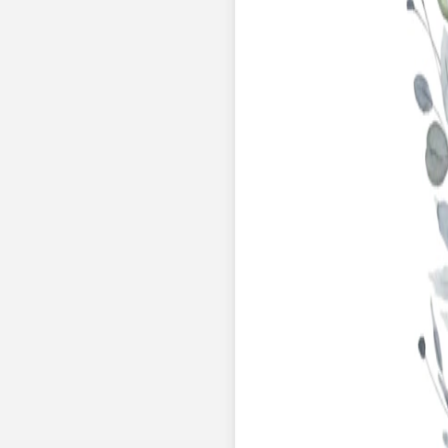
Nouvelle collection
Mariage
Faire-part mariage
Tous nos faire-part de mariage
Nouvelle collection
Faire-part mariage original
Faire-part mariage classique
Faire-part mariage champêtre
Faire-part mariage vintage
Faire-part mariage nature
Faire-part mariage photo
Faire-part mariage doré