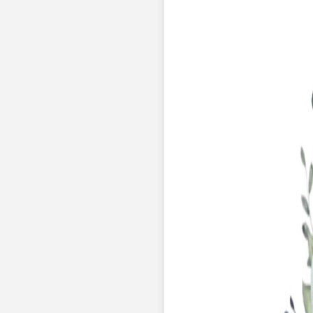
Faire-part naissance jumeaux
Faire-part naissance photo
Faire-part naissance sans photo
Faire-part naissance original
Faire-part naissance classique
Faire-part naissance marque-page
Stickers naissance
Stickers dorés
Carte de remerciement naissance
Carte de remerciement fille
Carte de remerciement garçon
Carte de remerciement dorée
Carte de remerciement originale
Affiches
Album photo naissance
Services
Essai personnalisé offert
Enveloppes
Conseils
À qui envoyer un faire-part de naissance
Quand envoyer un faire-part de naissance
Idées de texte faire-part de naissance