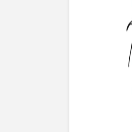
Nouvelle collection
Baptême
Faire-part baptême
Tous nos faire-part de baptême
Nouvelle collection
Faire-part baptême fille
Faire-part baptême garçon
Faire-part baptême civil
Gamme baptême
Livret de messe baptême
Menu baptême
Marque-place baptême
Carte de remerciement baptême
Etiquette bouteille baptême
Stickers baptême
Cadeaux
Etiquette papier perforée
Etiquette autocollante
Album photo baptême
Services
Plateforme événement
Enveloppes