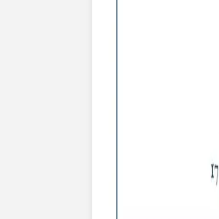
Pochons pour cadeaux invités
Etiquette autocollante
Etiquette papier perforée
Album photo mariage
Services
Plateforme événement
Essai personnalisé offert
Enveloppes
Conseils
Idées de texte faire-part mariage
Textes de remerciement mariage
Quand envoyer un faire-part de mariage ?