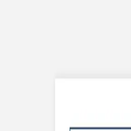
Apaches Collections
Album photo tissu
Naissance
Faire-part naissance
Tous nos faire-part de naissance
Nouvelle collection
Faire-part naissance fille
Faire-part naissance garçon
Faire-part naissance mixte