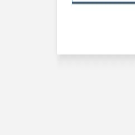
Nouvelle collection
Baptême
Faire-part baptême
Tous nos faire-part de baptême
Nouvelle collection
Faire-part baptême fille
Faire-part baptême garçon
Faire-part baptême civil
Gamme baptême
Livret de messe baptême
Menu baptême
Marque-place baptême
Carte de remerciement baptême
Etiquette bouteille baptême
Stickers baptême
Cadeaux
Etiquette papier perforée
Etiquette autocollante
Album photo baptême
Services
Plateforme événement
Enveloppes