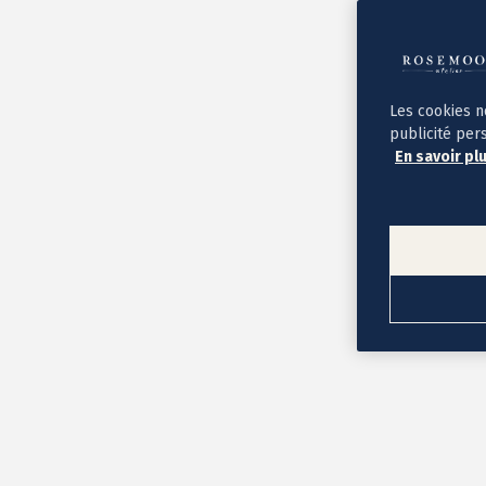
Album photo ouverture à plat
Par occasion
Album photo de l'année
Album photo naissance
Album photo mariage
Album photo baptême
Les cookies n
Album photo voyage
publicité per
Le savoir-faire Rosemood
En savoir pl
Nos papiers
Nos formats et tarifs
Délais et livraison
Voir tous nos albums photo
Coffret album photo