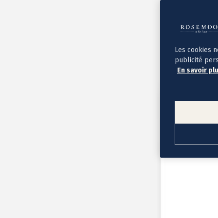
Album photo ouverture à plat
Par occasion
Album photo de l'année
Album photo naissance
Album photo mariage
Album photo baptême
Les cookies n
Album photo voyage
publicité per
Le savoir-faire Rosemood
En savoir pl
Nos papiers
Nos formats et tarifs
Délais et livraison
Voir tous nos albums photo
Coffret album photo