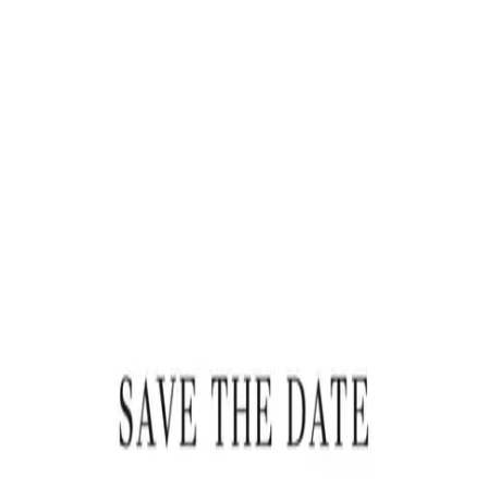
 x Atelier Rosemood