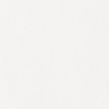
 x Atelier Rosemood