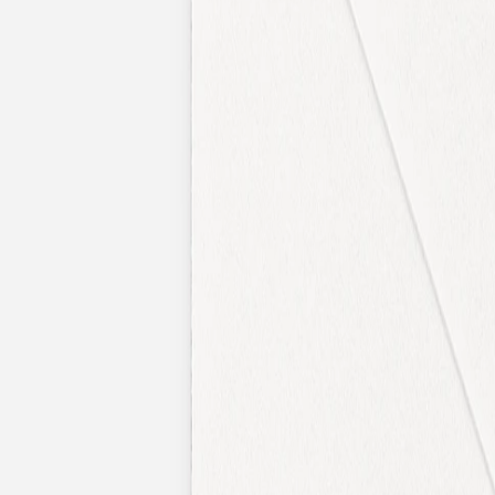
Faire-part naissance jumeaux
Faire-part naissance photo
Faire-part naissance sans photo
Faire-part naissance original
Faire-part naissance classique
Faire-part naissance marque-page
Stickers naissance
Stickers dorés
Carte de remerciement naissance
Carte de remerciement fille
Carte de remerciement garçon
Carte de remerciement dorée
Carte de remerciement originale
Affiches
Album photo naissance
Services
Essai personnalisé offert
Enveloppes
Conseils
À qui envoyer un faire-part de naissance
Quand envoyer un faire-part de naissance
Idées de texte faire-part de naissance