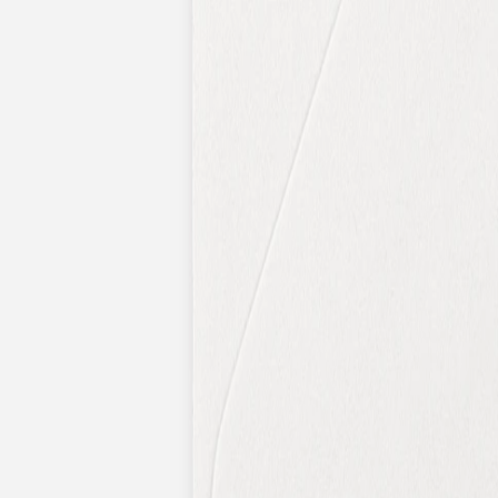
Nouvelle collection
Baptême
Faire-part baptême
Tous nos faire-part de baptême
Nouvelle collection
Faire-part baptême fille
Faire-part baptême garçon
Faire-part baptême civil
Gamme baptême
Livret de messe baptême
Menu baptême
Marque-place baptême
Carte de remerciement baptême
Etiquette bouteille baptême
Stickers baptême
Cadeaux
Etiquette papier perforée
Etiquette autocollante
Album photo baptême
Services
Plateforme événement
Enveloppes