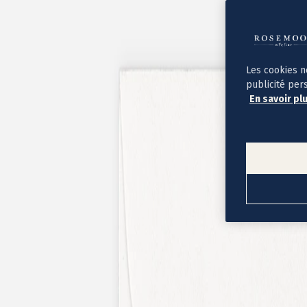
Album photo ouverture à plat
Par occasion
Album photo de l'année
Album photo naissance
Album photo mariage
Album photo baptême
Les cookies n
Album photo voyage
publicité per
Le savoir-faire Rosemood
En savoir pl
Nos papiers
Nos formats et tarifs
Délais et livraison
Voir tous nos albums photo
Coffret album photo