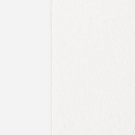
Faire-part mariage bohème
Invitations
Carton d'invitation mariage
Carton réponse mariage
Stickers mariage
Stickers dorés
Toute la papeterie de mariage
Save the date
Save the date original
Save the date photo
Cartes de remerciement mariage
Nouvelle collection
Carte de remerciement mariage originale
Carte de remerciement mariage photo
Jour J
Livret de messe mariage
Plan de table mariage
Marque-table mariage
Menu mariage
Marque-place mariage
Etiquette bouteille mariage
Panneau mariage
Urne mariage
Cadeaux invités mariage