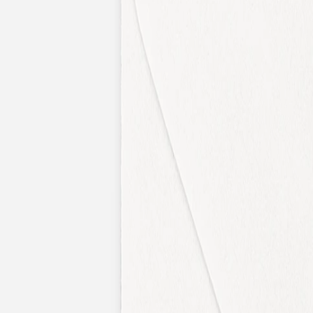
Apaches Collections
Album photo tissu
Naissance
Faire-part naissance
Tous nos faire-part de naissance
Nouvelle collection
Faire-part naissance fille
Faire-part naissance garçon
Faire-part naissance mixte