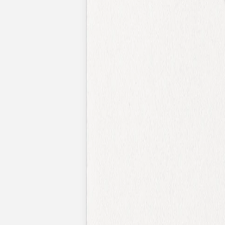
Nouvelle collection
Mariage
Faire-part mariage
Tous nos faire-part de mariage
Nouvelle collection
Faire-part mariage original
Faire-part mariage classique
Faire-part mariage champêtre
Faire-part mariage vintage
Faire-part mariage nature
Faire-part mariage photo
Faire-part mariage doré