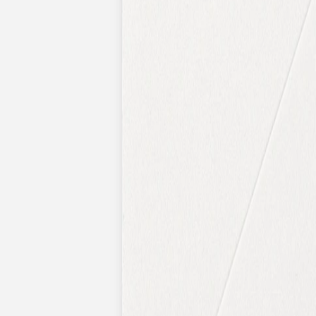
Pochons pour cadeaux invités
Etiquette autocollante
Etiquette papier perforée
Album photo mariage
Services
Plateforme événement
Essai personnalisé offert
Enveloppes
Conseils
Idées de texte faire-part mariage
Textes de remerciement mariage
Quand envoyer un faire-part de mariage ?