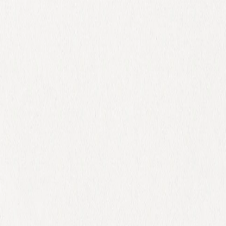
 x Atelier Rosemood