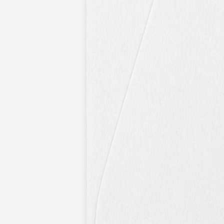
Nouvelle collection
Baptême
Faire-part baptême
Tous nos faire-part de baptême
Nouvelle collection
Faire-part baptême fille
Faire-part baptême garçon
Faire-part baptême civil
Gamme baptême
Livret de messe baptême
Menu baptême
Marque-place baptême
Carte de remerciement baptême
Etiquette bouteille baptême
Stickers baptême
Cadeaux
Etiquette papier perforée
Etiquette autocollante
Album photo baptême
Services
Plateforme événement
Enveloppes