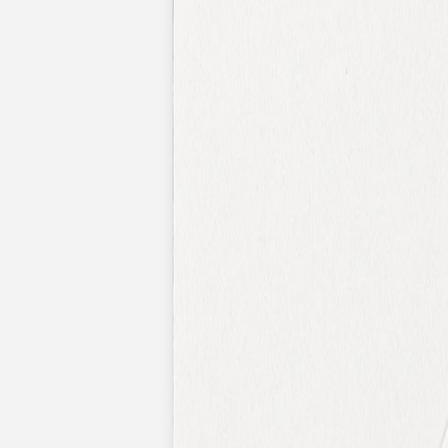
Faire-part mariage bohème
Invitations
Carton d'invitation mariage
Carton réponse mariage
Stickers mariage
Stickers dorés
Toute la papeterie de mariage
Save the date
Save the date original
Save the date photo
Cartes de remerciement mariage
Nouvelle collection
Carte de remerciement mariage originale
Carte de remerciement mariage photo
Jour J
Livret de messe mariage
Plan de table mariage
Marque-table mariage
Menu mariage
Marque-place mariage
Etiquette bouteille mariage
Panneau mariage
Urne mariage
Cadeaux invités mariage