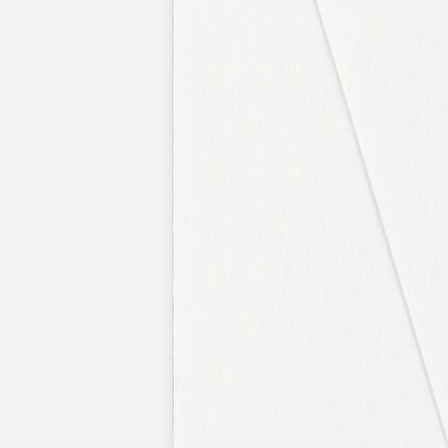
Faire-part naissance jumeaux
Faire-part naissance photo
Faire-part naissance sans photo
Faire-part naissance original
Faire-part naissance classique
Faire-part naissance marque-page
Stickers naissance
Stickers dorés
Carte de remerciement naissance
Carte de remerciement fille
Carte de remerciement garçon
Carte de remerciement dorée
Carte de remerciement originale
Affiches
Album photo naissance
Services
Essai personnalisé offert
Enveloppes
Conseils
À qui envoyer un faire-part de naissance
Quand envoyer un faire-part de naissance
Idées de texte faire-part de naissance