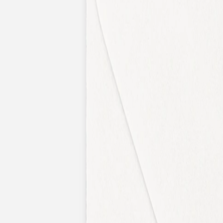
Apaches Collections
Album photo tissu
Naissance
Faire-part naissance
Tous nos faire-part de naissance
Nouvelle collection
Faire-part naissance fille
Faire-part naissance garçon
Faire-part naissance mixte