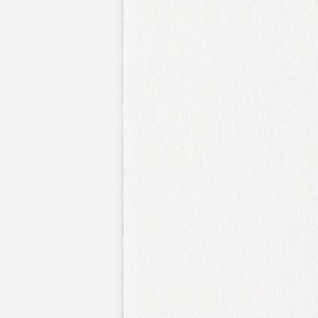
Nouvelle collection
Mariage
Faire-part mariage
Tous nos faire-part de mariage
Nouvelle collection
Faire-part mariage original
Faire-part mariage classique
Faire-part mariage champêtre
Faire-part mariage vintage
Faire-part mariage nature
Faire-part mariage photo
Faire-part mariage doré