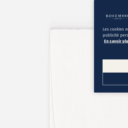
Album photo ouverture à plat
Par occasion
Album photo de l'année
Album photo naissance
Album photo mariage
Album photo baptême
Les cookies n
Album photo voyage
publicité per
Le savoir-faire Rosemood
En savoir pl
Nos papiers
Nos formats et tarifs
Délais et livraison
Voir tous nos albums photo
Coffret album photo