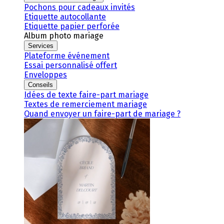
Pochons pour cadeaux invités
Etiquette autocollante
Etiquette papier perforée
Album photo mariage
Services
Plateforme événement
Essai personnalisé offert
Enveloppes
Conseils
Idées de texte faire-part mariage
Textes de remerciement mariage
Quand envoyer un faire-part de mariage ?