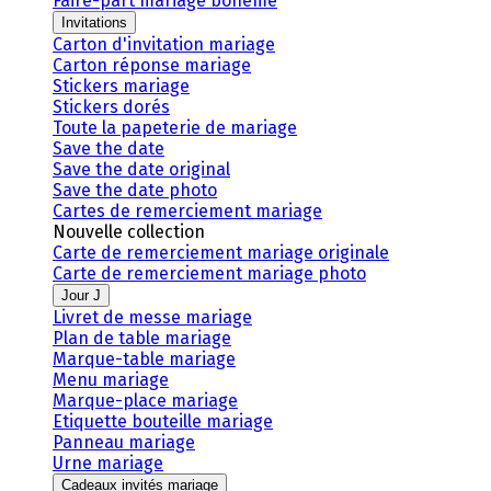
Faire-part mariage bohème
Invitations
Carton d'invitation mariage
Carton réponse mariage
Stickers mariage
Stickers dorés
Toute la papeterie de mariage
Save the date
Save the date original
Save the date photo
Cartes de remerciement mariage
Nouvelle collection
Carte de remerciement mariage originale
Carte de remerciement mariage photo
Jour J
Livret de messe mariage
Plan de table mariage
Marque-table mariage
Menu mariage
Marque-place mariage
Etiquette bouteille mariage
Panneau mariage
Urne mariage
Cadeaux invités mariage