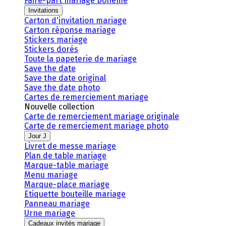
Faire-part mariage bohème
Invitations
Carton d'invitation mariage
Carton réponse mariage
Stickers mariage
Stickers dorés
Toute la papeterie de mariage
Save the date
Save the date original
Save the date photo
Cartes de remerciement mariage
Nouvelle collection
Carte de remerciement mariage originale
Carte de remerciement mariage photo
Jour J
Livret de messe mariage
Plan de table mariage
Marque-table mariage
Menu mariage
Marque-place mariage
Etiquette bouteille mariage
Panneau mariage
Urne mariage
Cadeaux invités mariage