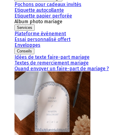
Pochons pour cadeaux invités
Etiquette autocollante
Etiquette papier perforée
Album photo mariage
Services
Plateforme événement
Essai personnalisé offert
Enveloppes
Conseils
Idées de texte faire-part mariage
Textes de remerciement mariage
Quand envoyer un faire-part de mariage ?