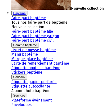
Nouvelle collection
Baptême
Faire-part baptême
Tous nos faire-part de baptême
Nouvelle collection
Faire-part baptême fille
Faire-part baptême garçon
Faire-part baptême civil
Gamme baptême
Livret de messe baptême
Menu baptême
Marque-place baptême
Carte de remerciement baptême
Etiquette bouteille baptême
Stickers baptême
Cadeaux
Etiquette papier perforée
Etiquette autocollante
Album photo baptême
Services
Plateforme événement
Enveloppes