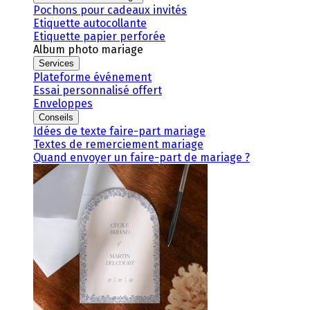
Pochons pour cadeaux invités
Etiquette autocollante
Etiquette papier perforée
Album photo mariage
Services
Plateforme événement
Essai personnalisé offert
Enveloppes
Conseils
Idées de texte faire-part mariage
Textes de remerciement mariage
Quand envoyer un faire-part de mariage ?