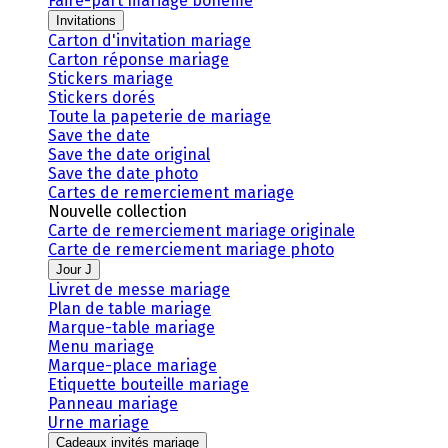
Faire-part mariage bohème
Invitations
Carton d'invitation mariage
Carton réponse mariage
Stickers mariage
Stickers dorés
Toute la papeterie de mariage
Save the date
Save the date original
Save the date photo
Cartes de remerciement mariage
Nouvelle collection
Carte de remerciement mariage originale
Carte de remerciement mariage photo
Jour J
Livret de messe mariage
Plan de table mariage
Marque-table mariage
Menu mariage
Marque-place mariage
Etiquette bouteille mariage
Panneau mariage
Urne mariage
Cadeaux invités mariage