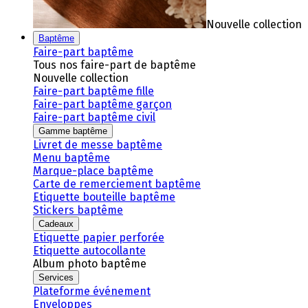
Nouvelle collection
Baptême
Faire-part baptême
Tous nos faire-part de baptême
Nouvelle collection
Faire-part baptême fille
Faire-part baptême garçon
Faire-part baptême civil
Gamme baptême
Livret de messe baptême
Menu baptême
Marque-place baptême
Carte de remerciement baptême
Etiquette bouteille baptême
Stickers baptême
Cadeaux
Etiquette papier perforée
Etiquette autocollante
Album photo baptême
Services
Plateforme événement
Enveloppes