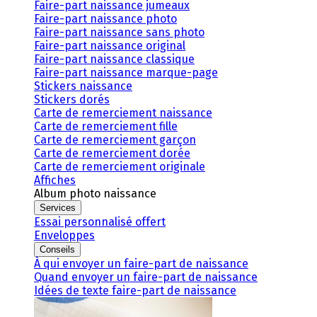
Faire-part naissance jumeaux
Faire-part naissance photo
Faire-part naissance sans photo
Faire-part naissance original
Faire-part naissance classique
Faire-part naissance marque-page
Stickers naissance
Stickers dorés
Carte de remerciement naissance
Carte de remerciement fille
Carte de remerciement garçon
Carte de remerciement dorée
Carte de remerciement originale
Affiches
Album photo naissance
Services
Essai personnalisé offert
Enveloppes
Conseils
À qui envoyer un faire-part de naissance
Quand envoyer un faire-part de naissance
Idées de texte faire-part de naissance