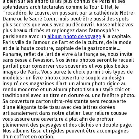
a bien sûr les endroits les plus connus de Paris et ses
splendeurs architecturales comme la Tour Eiffel, le
Trocadéro, le Louvre, en passant par la cathédrale Notre-
Dame ou le Sacré Cœur, mais peut-être aussi des spots
plus secrets que vous avez pu découvrir. Rassemblez vos
plus beaux clichés et replongez dans l’atmosphère
parisienne avec un
album photo de voyage
à la capitale.
Paris ville de l’amour, de l’art et de la culture, de la mode
et de la haute couture, capitale de la gastronomie…
Paname, reflet de l’art de vivre à la française, nous invite
sans cesse à l’évasion. Nos livres photos seront le recueil
parfait pour conserver vos souvenirs et vos plus belles
images de Paris. Vous aurez le choix parmi trois types de
modèles : un livre photo couverture souple au design
inspiré des magazines d’art, un album photo rigide au
rendu moderne et un album photo tissu au style chic et
traditionnel avec un titre en dorure ou une fenêtre photo.
Sa couverture carton ultra-résistante sera recouverte
d’une élégante toile tissu avec des lettres dorées
artisanalement dans notre atelier. Leur reliure cousue
vous assure une ouverture à plat afin de profiter
pleinement des paysages et des clichés en double page.
Nos albums tissu et rigides peuvent être accompagnés
d'un coffret en option.