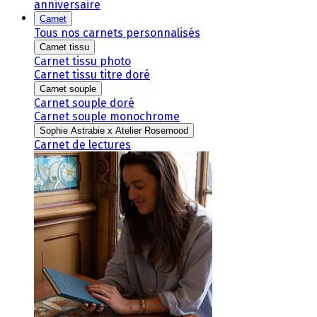
anniversaire
Carnet
Tous nos carnets personnalisés
Carnet tissu
Carnet tissu photo
Carnet tissu titre doré
Carnet souple
Carnet souple doré
Carnet souple monochrome
Sophie Astrabie x Atelier Rosemood
Carnet de lectures