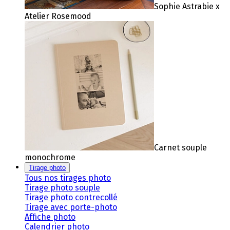
Sophie Astrabie x
Atelier Rosemood
Carnet souple
monochrome
Tirage photo
Tous nos tirages photo
Tirage photo souple
Tirage photo contrecollé
Tirage avec porte-photo
Affiche photo
Calendrier photo