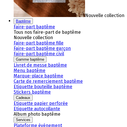
Nouvelle collection
Baptême
Faire-part baptême
Tous nos faire-part de baptême
Nouvelle collection
Faire-part baptême fille
Faire-part baptême garçon
Faire-part baptême civil
Gamme baptême
Livret de messe baptême
Menu baptême
Marque-place baptême
Carte de remerciement baptême
Etiquette bouteille baptême
Stickers baptême
Cadeaux
Etiquette papier perforée
Etiquette autocollante
Album photo baptême
Services
Plateforme événement