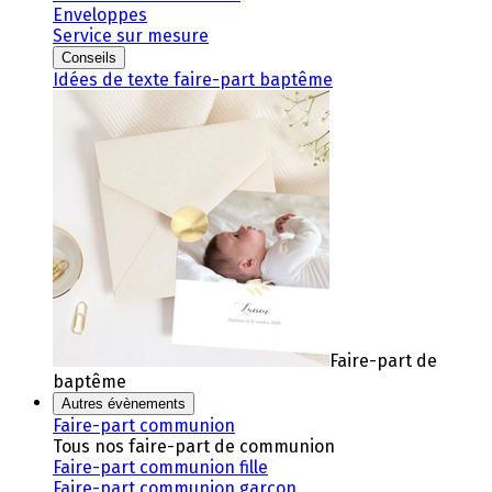
Enveloppes
Service sur mesure
Conseils
Idées de texte faire-part baptême
Faire-part de
baptême
Autres évènements
Faire-part communion
Tous nos faire-part de communion
Faire-part communion fille
Faire-part communion garçon