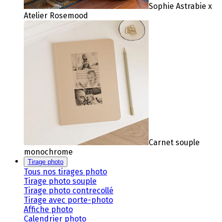
Sophie Astrabie x
Atelier Rosemood
Carnet souple
monochrome
Tirage photo
Tous nos tirages photo
Tirage photo souple
Tirage photo contrecollé
Tirage avec porte-photo
Affiche photo
Calendrier photo