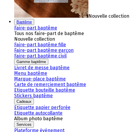
Nouvelle collection
Baptême
Faire-part baptême
Tous nos faire-part de baptême
Nouvelle collection
Faire-part baptême fille
Faire-part baptême garçon
Faire-part baptême civil
Gamme baptême
Livret de messe baptême
Menu baptême
Marque-place baptême
Carte de remerciement baptême
Etiquette bouteille baptême
Stickers baptême
Cadeaux
Etiquette papier perforée
Etiquette autocollante
Album photo baptême
Services
Plateforme événement