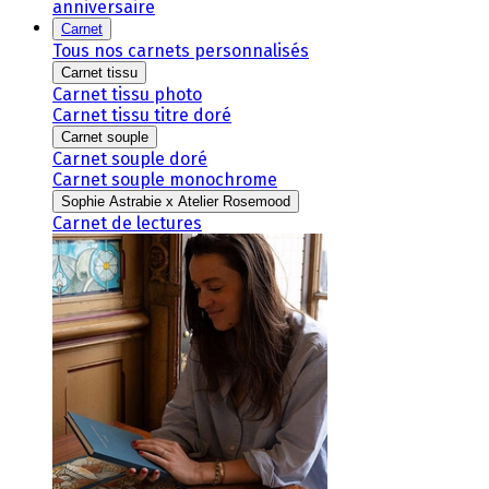
anniversaire
Carnet
Tous nos carnets personnalisés
Carnet tissu
Carnet tissu photo
Carnet tissu titre doré
Carnet souple
Carnet souple doré
Carnet souple monochrome
Sophie Astrabie x Atelier Rosemood
Carnet de lectures