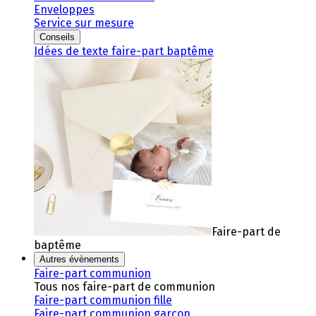
Enveloppes
Service sur mesure
Conseils
Idées de texte faire-part baptême
Faire-part de
baptême
Autres évènements
Faire-part communion
Tous nos faire-part de communion
Faire-part communion fille
Faire-part communion garçon