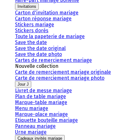
Faire-part mariage bohème
Invitations
Carton d'invitation mariage
Carton réponse mariage
Stickers mariage
Stickers dorés
Toute la papeterie de mariage
Save the date
Save the date original
Save the date photo
Cartes de remerciement mariage
Nouvelle collection
Carte de remerciement mariage originale
Carte de remerciement mariage photo
Jour J
Livret de messe mariage
Plan de table mariage
Marque-table mariage
Menu mariage
Marque-place mariage
Etiquette bouteille mariage
Panneau mariage
Urne mariage
Cadeaux invités mariage