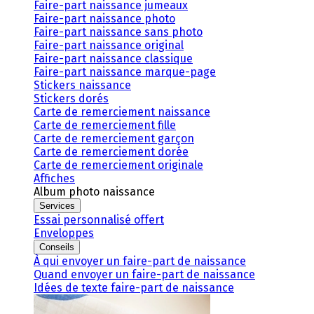
Faire-part naissance jumeaux
Faire-part naissance photo
Faire-part naissance sans photo
Faire-part naissance original
Faire-part naissance classique
Faire-part naissance marque-page
Stickers naissance
Stickers dorés
Carte de remerciement naissance
Carte de remerciement fille
Carte de remerciement garçon
Carte de remerciement dorée
Carte de remerciement originale
Affiches
Album photo naissance
Services
Essai personnalisé offert
Enveloppes
Conseils
À qui envoyer un faire-part de naissance
Quand envoyer un faire-part de naissance
Idées de texte faire-part de naissance