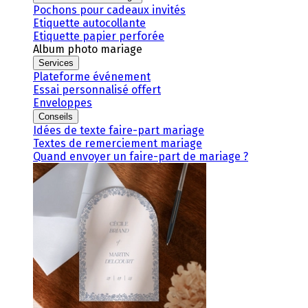
Pochons pour cadeaux invités
Etiquette autocollante
Etiquette papier perforée
Album photo mariage
Services
Plateforme événement
Essai personnalisé offert
Enveloppes
Conseils
Idées de texte faire-part mariage
Textes de remerciement mariage
Quand envoyer un faire-part de mariage ?