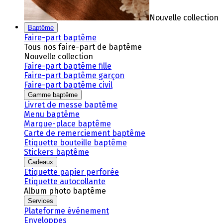
Nouvelle collection
Baptême
Faire-part baptême
Tous nos faire-part de baptême
Nouvelle collection
Faire-part baptême fille
Faire-part baptême garçon
Faire-part baptême civil
Gamme baptême
Livret de messe baptême
Menu baptême
Marque-place baptême
Carte de remerciement baptême
Etiquette bouteille baptême
Stickers baptême
Cadeaux
Etiquette papier perforée
Etiquette autocollante
Album photo baptême
Services
Plateforme événement
Enveloppes