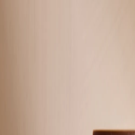
À propos
Aide & Contact
Album photo
Naissance
Mariage
Baptême
Autres évènements
Carnet
Tirage photo
Album photo
Par collection
Album photo rigide
Album photo souple
Album photo tissu