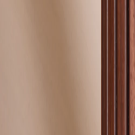
Nouvelle collection
Mariage
Faire-part mariage
Tous nos faire-part de mariage
Nouvelle collection
Faire-part mariage original
Faire-part mariage classique
Faire-part mariage champêtre
Faire-part mariage vintage
Faire-part mariage nature
Faire-part mariage photo
Faire-part mariage doré