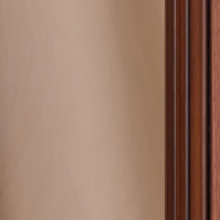
Pochons pour cadeaux invités
Etiquette autocollante
Etiquette papier perforée
Album photo mariage
Services
Plateforme événement
Essai personnalisé offert
Enveloppes
Conseils
Idées de texte faire-part mariage
Textes de remerciement mariage
Quand envoyer un faire-part de mariage ?