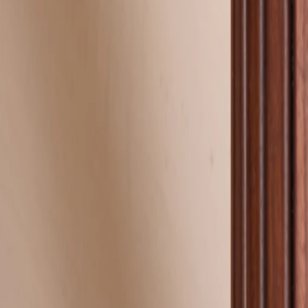
Faire-part naissance jumeaux
Faire-part naissance photo
Faire-part naissance sans photo
Faire-part naissance original
Faire-part naissance classique
Faire-part naissance marque-page
Stickers naissance
Stickers dorés
Carte de remerciement naissance
Carte de remerciement fille
Carte de remerciement garçon
Carte de remerciement dorée
Carte de remerciement originale
Affiches
Album photo naissance
Services
Essai personnalisé offert
Enveloppes
Conseils
À qui envoyer un faire-part de naissance
Quand envoyer un faire-part de naissance
Idées de texte faire-part de naissance