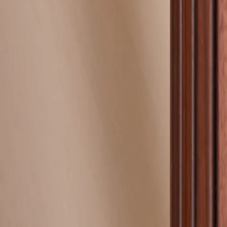
Faire-part mariage bohème
Invitations
Carton d'invitation mariage
Carton réponse mariage
Stickers mariage
Stickers dorés
Toute la papeterie de mariage
Save the date
Save the date original
Save the date photo
Cartes de remerciement mariage
Nouvelle collection
Carte de remerciement mariage originale
Carte de remerciement mariage photo
Jour J
Livret de messe mariage
Plan de table mariage
Marque-table mariage
Menu mariage
Marque-place mariage
Etiquette bouteille mariage
Panneau mariage
Urne mariage
Cadeaux invités mariage