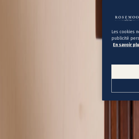
Album photo ouverture à plat
Par occasion
Album photo de l'année
Album photo naissance
Album photo mariage
Album photo baptême
Les cookies n
Album photo voyage
publicité per
Le savoir-faire Rosemood
En savoir pl
Nos papiers
Nos formats et tarifs
Délais et livraison
Voir tous nos albums photo
Coffret album photo