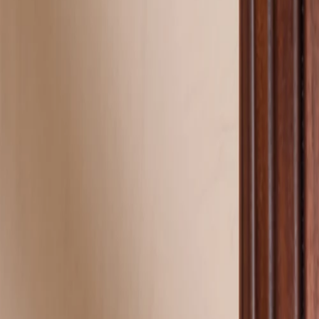
Apaches Collections
Album photo tissu
Naissance
Faire-part naissance
Tous nos faire-part de naissance
Nouvelle collection
Faire-part naissance fille
Faire-part naissance garçon
Faire-part naissance mixte