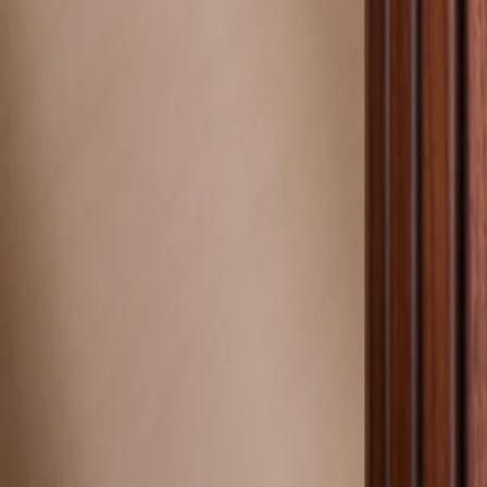
Nouvelle collection
Baptême
Faire-part baptême
Tous nos faire-part de baptême
Nouvelle collection
Faire-part baptême fille
Faire-part baptême garçon
Faire-part baptême civil
Gamme baptême
Livret de messe baptême
Menu baptême
Marque-place baptême
Carte de remerciement baptême
Etiquette bouteille baptême
Stickers baptême
Cadeaux
Etiquette papier perforée
Etiquette autocollante
Album photo baptême
Services
Plateforme événement
Enveloppes