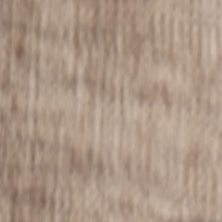
À propos
Aide & Contact
Album photo
Naissance
Mariage
Baptême
Autres évènements
Carnet
Tirage photo
Album photo
Par collection
Album photo rigide
Album photo souple
Album photo tissu