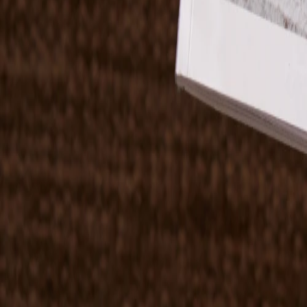
Nouvelle collection
Baptême
Faire-part baptême
Tous nos faire-part de baptême
Nouvelle collection
Faire-part baptême fille
Faire-part baptême garçon
Faire-part baptême civil
Gamme baptême
Livret de messe baptême
Menu baptême
Marque-place baptême
Carte de remerciement baptême
Etiquette bouteille baptême
Stickers baptême
Cadeaux
Etiquette papier perforée
Etiquette autocollante
Album photo baptême
Services
Plateforme événement
Enveloppes