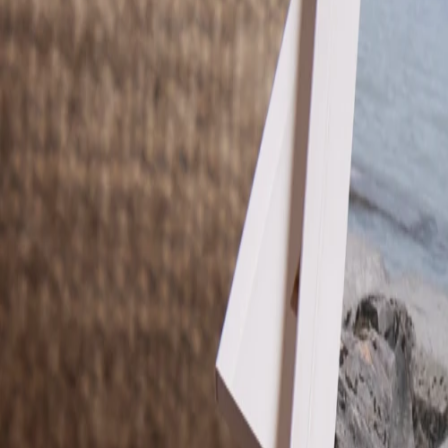
Faire-part mariage bohème
Invitations
Carton d'invitation mariage
Carton réponse mariage
Stickers mariage
Stickers dorés
Toute la papeterie de mariage
Save the date
Save the date original
Save the date photo
Cartes de remerciement mariage
Nouvelle collection
Carte de remerciement mariage originale
Carte de remerciement mariage photo
Jour J
Livret de messe mariage
Plan de table mariage
Marque-table mariage
Menu mariage
Marque-place mariage
Etiquette bouteille mariage
Panneau mariage
Urne mariage
Cadeaux invités mariage