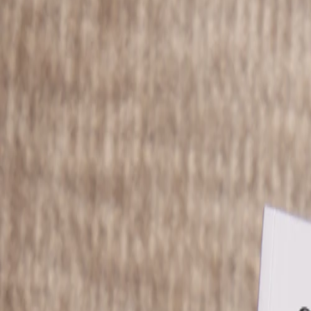
Apaches Collections
Album photo tissu
Naissance
Faire-part naissance
Tous nos faire-part de naissance
Nouvelle collection
Faire-part naissance fille
Faire-part naissance garçon
Faire-part naissance mixte