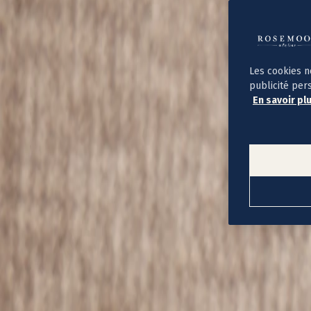
Album photo ouverture à plat
Par occasion
Album photo de l'année
Album photo naissance
Album photo mariage
Album photo baptême
Les cookies n
Album photo voyage
publicité per
Le savoir-faire Rosemood
En savoir pl
Nos papiers
Nos formats et tarifs
Délais et livraison
Voir tous nos albums photo
Coffret album photo