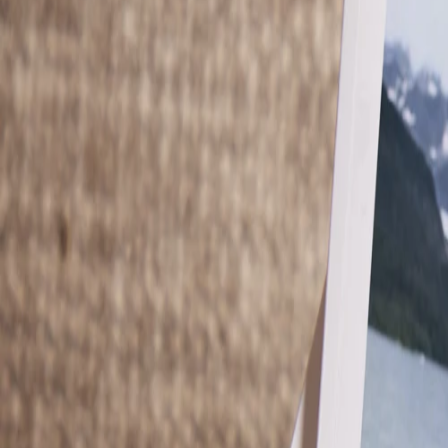
Nouvelle collection
Mariage
Faire-part mariage
Tous nos faire-part de mariage
Nouvelle collection
Faire-part mariage original
Faire-part mariage classique
Faire-part mariage champêtre
Faire-part mariage vintage
Faire-part mariage nature
Faire-part mariage photo
Faire-part mariage doré