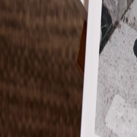
Pochons pour cadeaux invités
Etiquette autocollante
Etiquette papier perforée
Album photo mariage
Services
Plateforme événement
Essai personnalisé offert
Enveloppes
Conseils
Idées de texte faire-part mariage
Textes de remerciement mariage
Quand envoyer un faire-part de mariage ?