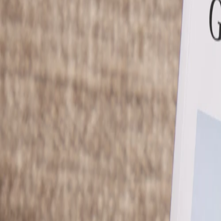
Faire-part naissance jumeaux
Faire-part naissance photo
Faire-part naissance sans photo
Faire-part naissance original
Faire-part naissance classique
Faire-part naissance marque-page
Stickers naissance
Stickers dorés
Carte de remerciement naissance
Carte de remerciement fille
Carte de remerciement garçon
Carte de remerciement dorée
Carte de remerciement originale
Affiches
Album photo naissance
Services
Essai personnalisé offert
Enveloppes
Conseils
À qui envoyer un faire-part de naissance
Quand envoyer un faire-part de naissance
Idées de texte faire-part de naissance