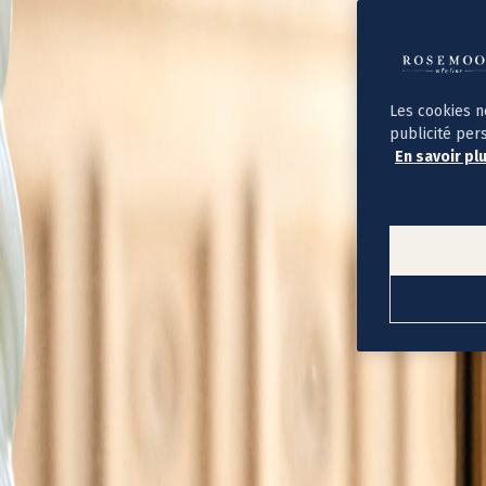
Album photo ouverture à plat
Par occasion
Album photo de l'année
Album photo naissance
Album photo mariage
Album photo baptême
Les cookies n
Album photo voyage
publicité per
Le savoir-faire Rosemood
En savoir pl
Nos papiers
Nos formats et tarifs
Délais et livraison
Voir tous nos albums photo
Coffret album photo