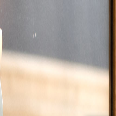
À propos
Aide & Contact
Album photo
Naissance
Mariage
Baptême
Autres évènements
Carnet
Tirage photo
Album photo
Par collection
Album photo rigide
Album photo souple
Album photo tissu