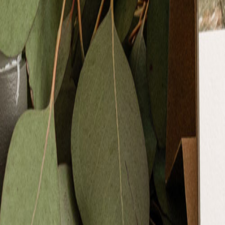
Pochons pour cadeaux invités
Etiquette autocollante
Etiquette papier perforée
Album photo mariage
Services
Plateforme événement
Essai personnalisé offert
Enveloppes
Conseils
Idées de texte faire-part mariage
Textes de remerciement mariage
Quand envoyer un faire-part de mariage ?