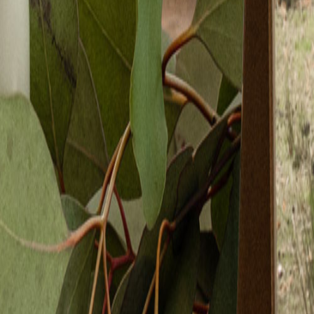
Faire-part mariage bohème
Invitations
Carton d'invitation mariage
Carton réponse mariage
Stickers mariage
Stickers dorés
Toute la papeterie de mariage
Save the date
Save the date original
Save the date photo
Cartes de remerciement mariage
Nouvelle collection
Carte de remerciement mariage originale
Carte de remerciement mariage photo
Jour J
Livret de messe mariage
Plan de table mariage
Marque-table mariage
Menu mariage
Marque-place mariage
Etiquette bouteille mariage
Panneau mariage
Urne mariage
Cadeaux invités mariage