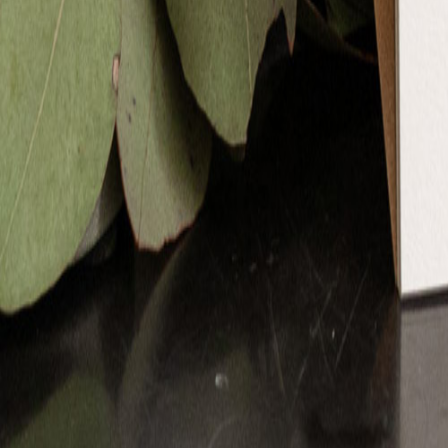
Nouvelle collection
Baptême
Faire-part baptême
Tous nos faire-part de baptême
Nouvelle collection
Faire-part baptême fille
Faire-part baptême garçon
Faire-part baptême civil
Gamme baptême
Livret de messe baptême
Menu baptême
Marque-place baptême
Carte de remerciement baptême
Etiquette bouteille baptême
Stickers baptême
Cadeaux
Etiquette papier perforée
Etiquette autocollante
Album photo baptême
Services
Plateforme événement
Enveloppes