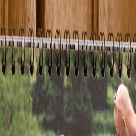
 x Atelier Rosemood