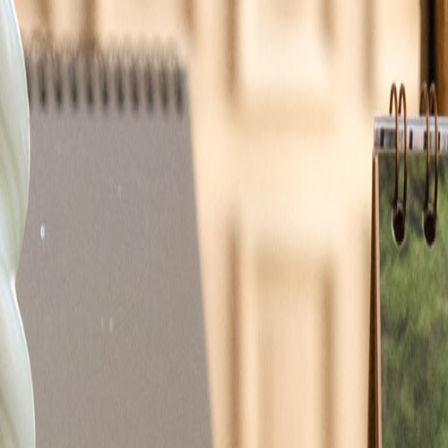
Apaches Collections
Album photo tissu
Naissance
Faire-part naissance
Tous nos faire-part de naissance
Nouvelle collection
Faire-part naissance fille
Faire-part naissance garçon
Faire-part naissance mixte