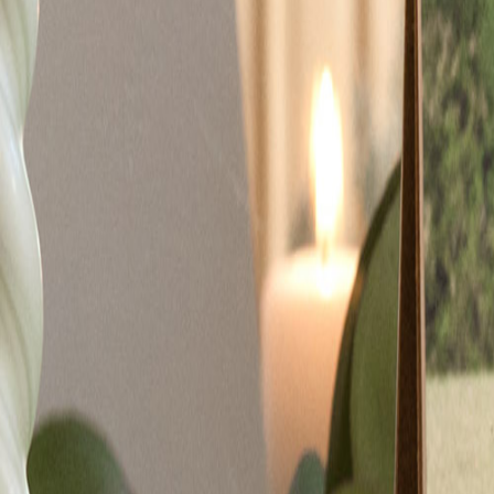
Faire-part naissance jumeaux
Faire-part naissance photo
Faire-part naissance sans photo
Faire-part naissance original
Faire-part naissance classique
Faire-part naissance marque-page
Stickers naissance
Stickers dorés
Carte de remerciement naissance
Carte de remerciement fille
Carte de remerciement garçon
Carte de remerciement dorée
Carte de remerciement originale
Affiches
Album photo naissance
Services
Essai personnalisé offert
Enveloppes
Conseils
À qui envoyer un faire-part de naissance
Quand envoyer un faire-part de naissance
Idées de texte faire-part de naissance