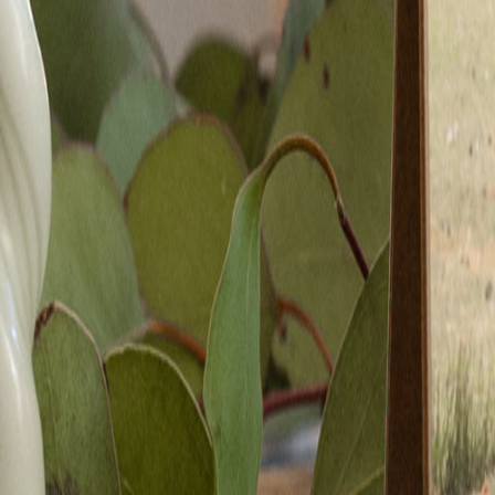
Nouvelle collection
Mariage
Faire-part mariage
Tous nos faire-part de mariage
Nouvelle collection
Faire-part mariage original
Faire-part mariage classique
Faire-part mariage champêtre
Faire-part mariage vintage
Faire-part mariage nature
Faire-part mariage photo
Faire-part mariage doré