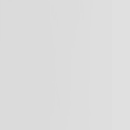
Apaches Collections
Album photo tissu
Naissance
Faire-part naissance
Tous nos faire-part de naissance
Nouvelle collection
Faire-part naissance fille
Faire-part naissance garçon
Faire-part naissance mixte