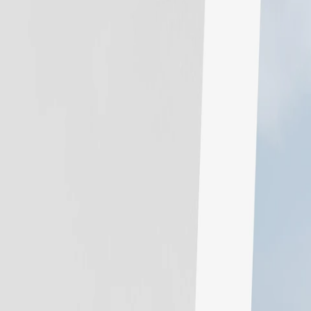
 x Atelier Rosemood