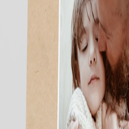
Faire-part mariage bohème
Invitations
Carton d'invitation mariage
Carton réponse mariage
Stickers mariage
Stickers dorés
Toute la papeterie de mariage
Save the date
Save the date original
Save the date photo
Cartes de remerciement mariage
Nouvelle collection
Carte de remerciement mariage originale
Carte de remerciement mariage photo
Jour J
Livret de messe mariage
Plan de table mariage
Marque-table mariage
Menu mariage
Marque-place mariage
Etiquette bouteille mariage
Panneau mariage
Urne mariage
Cadeaux invités mariage