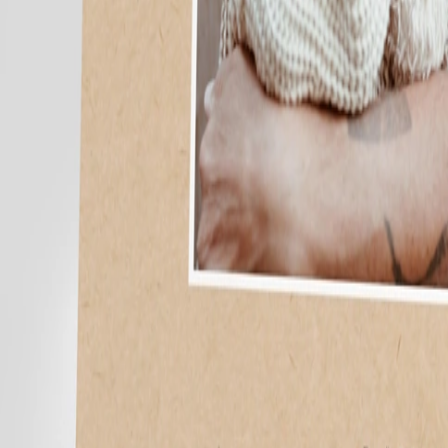
Nouvelle collection
Baptême
Faire-part baptême
Tous nos faire-part de baptême
Nouvelle collection
Faire-part baptême fille
Faire-part baptême garçon
Faire-part baptême civil
Gamme baptême
Livret de messe baptême
Menu baptême
Marque-place baptême
Carte de remerciement baptême
Etiquette bouteille baptême
Stickers baptême
Cadeaux
Etiquette papier perforée
Etiquette autocollante
Album photo baptême
Services
Plateforme événement
Enveloppes