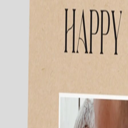
Nouvelle collection
Mariage
Faire-part mariage
Tous nos faire-part de mariage
Nouvelle collection
Faire-part mariage original
Faire-part mariage classique
Faire-part mariage champêtre
Faire-part mariage vintage
Faire-part mariage nature
Faire-part mariage photo
Faire-part mariage doré