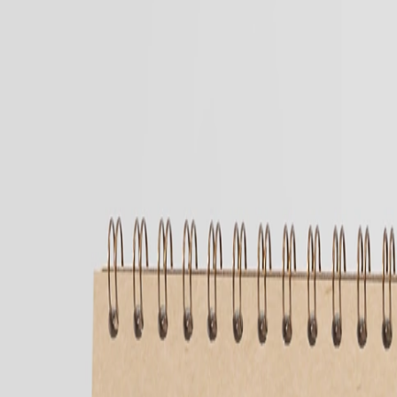
Faire-part naissance jumeaux
Faire-part naissance photo
Faire-part naissance sans photo
Faire-part naissance original
Faire-part naissance classique
Faire-part naissance marque-page
Stickers naissance
Stickers dorés
Carte de remerciement naissance
Carte de remerciement fille
Carte de remerciement garçon
Carte de remerciement dorée
Carte de remerciement originale
Affiches
Album photo naissance
Services
Essai personnalisé offert
Enveloppes
Conseils
À qui envoyer un faire-part de naissance
Quand envoyer un faire-part de naissance
Idées de texte faire-part de naissance