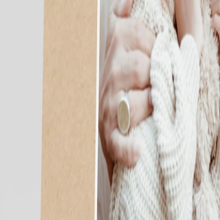
Pochons pour cadeaux invités
Etiquette autocollante
Etiquette papier perforée
Album photo mariage
Services
Plateforme événement
Essai personnalisé offert
Enveloppes
Conseils
Idées de texte faire-part mariage
Textes de remerciement mariage
Quand envoyer un faire-part de mariage ?