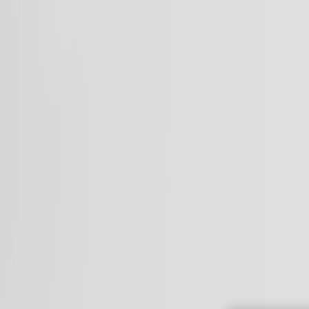
À propos
Aide & Contact
Album photo
Naissance
Mariage
Baptême
Autres évènements
Carnet
Tirage photo
Album photo
Par collection
Album photo rigide
Album photo souple
Album photo tissu