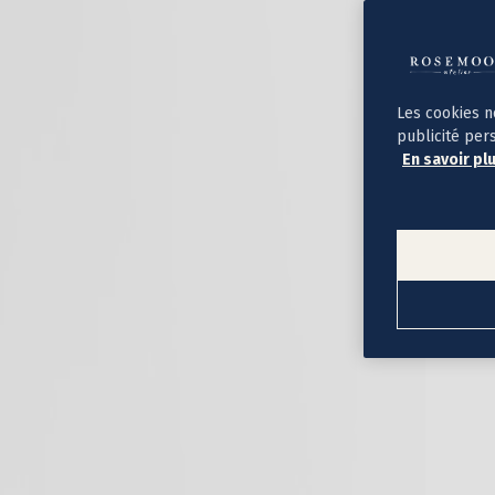
Album photo ouverture à plat
Par occasion
Album photo de l'année
Album photo naissance
Album photo mariage
Album photo baptême
Les cookies n
Album photo voyage
publicité per
Le savoir-faire Rosemood
En savoir pl
Nos papiers
Nos formats et tarifs
Délais et livraison
Voir tous nos albums photo
Coffret album photo