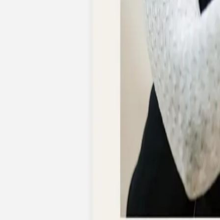
Pochons pour cadeaux invités
Etiquette autocollante
Etiquette papier perforée
Album photo mariage
Services
Plateforme événement
Essai personnalisé offert
Enveloppes
Conseils
Idées de texte faire-part mariage
Textes de remerciement mariage
Quand envoyer un faire-part de mariage ?