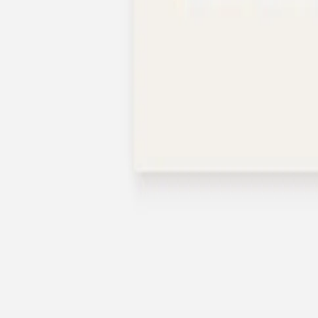
Nouvelle collection
Baptême
Faire-part baptême
Tous nos faire-part de baptême
Nouvelle collection
Faire-part baptême fille
Faire-part baptême garçon
Faire-part baptême civil
Gamme baptême
Livret de messe baptême
Menu baptême
Marque-place baptême
Carte de remerciement baptême
Etiquette bouteille baptême
Stickers baptême
Cadeaux
Etiquette papier perforée
Etiquette autocollante
Album photo baptême
Services
Plateforme événement
Enveloppes