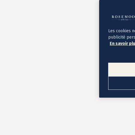
Album photo ouverture à plat
Par occasion
Album photo de l'année
Album photo naissance
Album photo mariage
Album photo baptême
Les cookies n
Album photo voyage
publicité per
Le savoir-faire Rosemood
En savoir pl
Nos papiers
Nos formats et tarifs
Délais et livraison
Voir tous nos albums photo
Coffret album photo