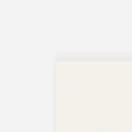
Apaches Collections
Album photo tissu
Naissance
Faire-part naissance
Tous nos faire-part de naissance
Nouvelle collection
Faire-part naissance fille
Faire-part naissance garçon
Faire-part naissance mixte