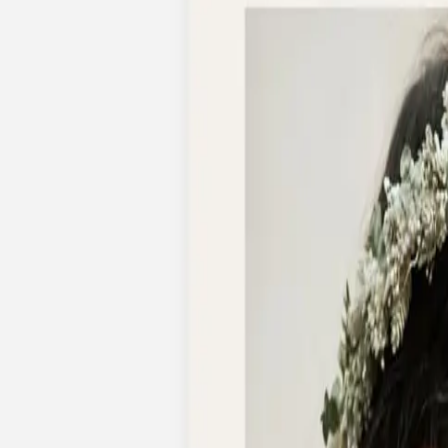
Faire-part naissance jumeaux
Faire-part naissance photo
Faire-part naissance sans photo
Faire-part naissance original
Faire-part naissance classique
Faire-part naissance marque-page
Stickers naissance
Stickers dorés
Carte de remerciement naissance
Carte de remerciement fille
Carte de remerciement garçon
Carte de remerciement dorée
Carte de remerciement originale
Affiches
Album photo naissance
Services
Essai personnalisé offert
Enveloppes
Conseils
À qui envoyer un faire-part de naissance
Quand envoyer un faire-part de naissance
Idées de texte faire-part de naissance