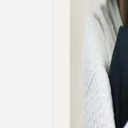
Faire-part mariage bohème
Invitations
Carton d'invitation mariage
Carton réponse mariage
Stickers mariage
Stickers dorés
Toute la papeterie de mariage
Save the date
Save the date original
Save the date photo
Cartes de remerciement mariage
Nouvelle collection
Carte de remerciement mariage originale
Carte de remerciement mariage photo
Jour J
Livret de messe mariage
Plan de table mariage
Marque-table mariage
Menu mariage
Marque-place mariage
Etiquette bouteille mariage
Panneau mariage
Urne mariage
Cadeaux invités mariage