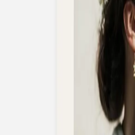
Nouvelle collection
Mariage
Faire-part mariage
Tous nos faire-part de mariage
Nouvelle collection
Faire-part mariage original
Faire-part mariage classique
Faire-part mariage champêtre
Faire-part mariage vintage
Faire-part mariage nature
Faire-part mariage photo
Faire-part mariage doré