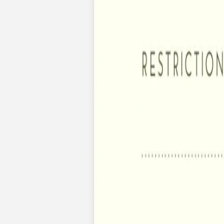
Faire-part mariage bohème
Invitations
Carton d'invitation mariage
Carton réponse mariage
Stickers mariage
Stickers dorés
Toute la papeterie de mariage
Save the date
Save the date original
Save the date photo
Cartes de remerciement mariage
Nouvelle collection
Carte de remerciement mariage originale
Carte de remerciement mariage photo
Jour J
Livret de messe mariage
Plan de table mariage
Marque-table mariage
Menu mariage
Marque-place mariage
Etiquette bouteille mariage
Panneau mariage
Urne mariage
Cadeaux invités mariage