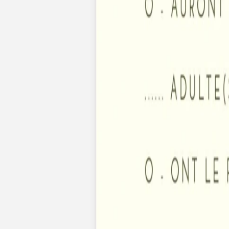
Nouvelle collection
Mariage
Faire-part mariage
Tous nos faire-part de mariage
Nouvelle collection
Faire-part mariage original
Faire-part mariage classique
Faire-part mariage champêtre
Faire-part mariage vintage
Faire-part mariage nature
Faire-part mariage photo
Faire-part mariage doré