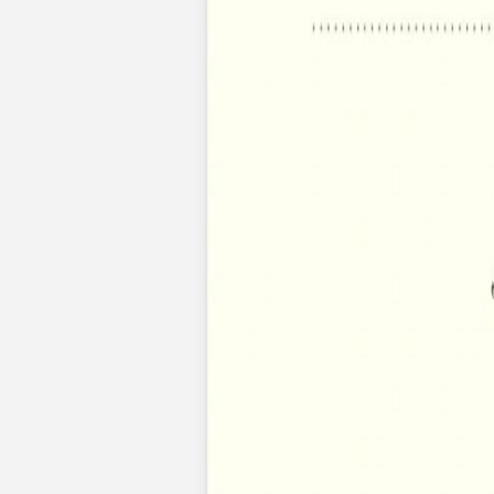
Pochons pour cadeaux invités
Etiquette autocollante
Etiquette papier perforée
Album photo mariage
Services
Plateforme événement
Essai personnalisé offert
Enveloppes
Conseils
Idées de texte faire-part mariage
Textes de remerciement mariage
Quand envoyer un faire-part de mariage ?