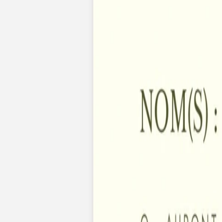
Faire-part naissance jumeaux
Faire-part naissance photo
Faire-part naissance sans photo
Faire-part naissance original
Faire-part naissance classique
Faire-part naissance marque-page
Stickers naissance
Stickers dorés
Carte de remerciement naissance
Carte de remerciement fille
Carte de remerciement garçon
Carte de remerciement dorée
Carte de remerciement originale
Affiches
Album photo naissance
Services
Essai personnalisé offert
Enveloppes
Conseils
À qui envoyer un faire-part de naissance
Quand envoyer un faire-part de naissance
Idées de texte faire-part de naissance