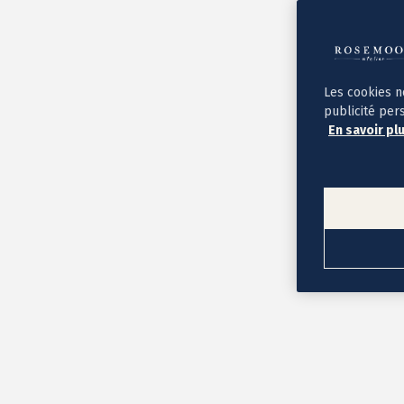
Album photo ouverture à plat
Par occasion
Album photo de l'année
Album photo naissance
Album photo mariage
Album photo baptême
Les cookies n
Album photo voyage
publicité per
Le savoir-faire Rosemood
En savoir pl
Nos papiers
Nos formats et tarifs
Délais et livraison
Voir tous nos albums photo
Coffret album photo