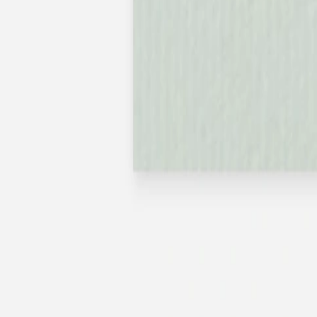
Pochons pour cadeaux invités
Etiquette autocollante
Etiquette papier perforée
Album photo mariage
Services
Plateforme événement
Essai personnalisé offert
Enveloppes
Conseils
Idées de texte faire-part mariage
Textes de remerciement mariage
Quand envoyer un faire-part de mariage ?