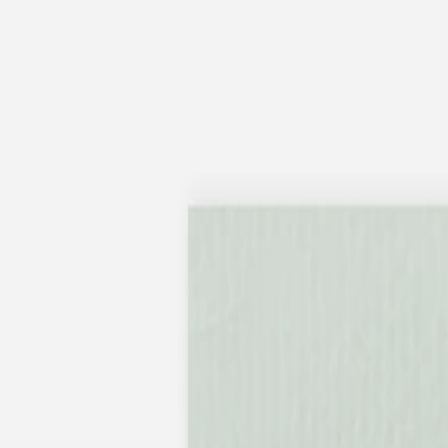
Faire-part naissance jumeaux
Faire-part naissance photo
Faire-part naissance sans photo
Faire-part naissance original
Faire-part naissance classique
Faire-part naissance marque-page
Stickers naissance
Stickers dorés
Carte de remerciement naissance
Carte de remerciement fille
Carte de remerciement garçon
Carte de remerciement dorée
Carte de remerciement originale
Affiches
Album photo naissance
Services
Essai personnalisé offert
Enveloppes
Conseils
À qui envoyer un faire-part de naissance
Quand envoyer un faire-part de naissance
Idées de texte faire-part de naissance