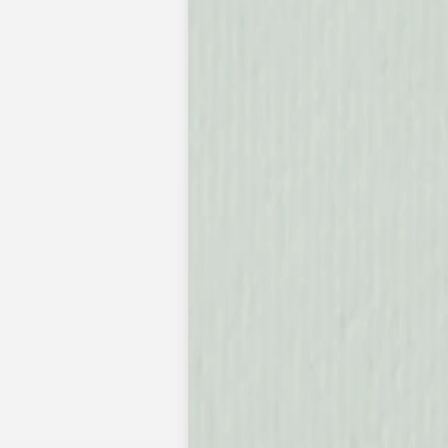
Faire-part mariage bohème
Invitations
Carton d'invitation mariage
Carton réponse mariage
Stickers mariage
Stickers dorés
Toute la papeterie de mariage
Save the date
Save the date original
Save the date photo
Cartes de remerciement mariage
Nouvelle collection
Carte de remerciement mariage originale
Carte de remerciement mariage photo
Jour J
Livret de messe mariage
Plan de table mariage
Marque-table mariage
Menu mariage
Marque-place mariage
Etiquette bouteille mariage
Panneau mariage
Urne mariage
Cadeaux invités mariage