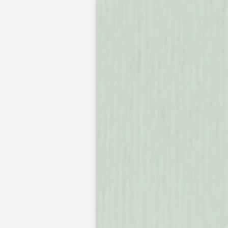
Nouvelle collection
Mariage
Faire-part mariage
Tous nos faire-part de mariage
Nouvelle collection
Faire-part mariage original
Faire-part mariage classique
Faire-part mariage champêtre
Faire-part mariage vintage
Faire-part mariage nature
Faire-part mariage photo
Faire-part mariage doré