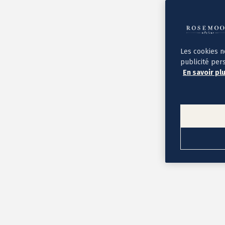
Album photo ouverture à plat
Par occasion
Album photo de l'année
Album photo naissance
Album photo mariage
Album photo baptême
Les cookies n
Album photo voyage
publicité per
Le savoir-faire Rosemood
En savoir pl
Nos papiers
Nos formats et tarifs
Délais et livraison
Voir tous nos albums photo
Coffret album photo