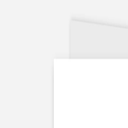
Apaches Collections
Album photo tissu
Naissance
Faire-part naissance
Tous nos faire-part de naissance
Nouvelle collection
Faire-part naissance fille
Faire-part naissance garçon
Faire-part naissance mixte