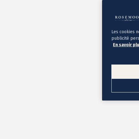
Album photo ouverture à plat
Par occasion
Album photo de l'année
Album photo naissance
Album photo mariage
Album photo baptême
Les cookies n
Album photo voyage
publicité per
Le savoir-faire Rosemood
En savoir pl
Nos papiers
Nos formats et tarifs
Délais et livraison
Voir tous nos albums photo
Coffret album photo