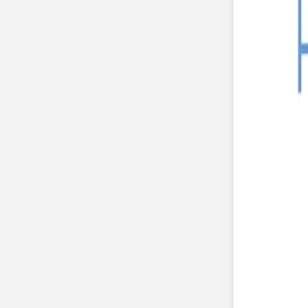
Nouvelle collection
Mariage
Faire-part mariage
Tous nos faire-part de mariage
Nouvelle collection
Faire-part mariage original
Faire-part mariage classique
Faire-part mariage champêtre
Faire-part mariage vintage
Faire-part mariage nature
Faire-part mariage photo
Faire-part mariage doré