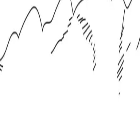
 x Atelier Rosemood