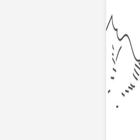
Apaches Collections
Album photo tissu
Naissance
Faire-part naissance
Tous nos faire-part de naissance
Nouvelle collection
Faire-part naissance fille
Faire-part naissance garçon
Faire-part naissance mixte