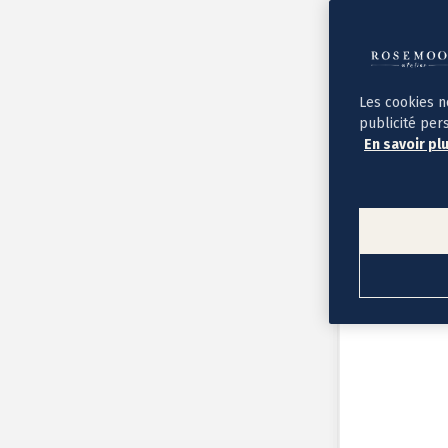
Album photo ouverture à plat
Par occasion
Album photo de l'année
Album photo naissance
Album photo mariage
Album photo baptême
Les cookies n
Album photo voyage
publicité per
Le savoir-faire Rosemood
En savoir pl
Nos papiers
Nos formats et tarifs
Délais et livraison
Voir tous nos albums photo
Coffret album photo