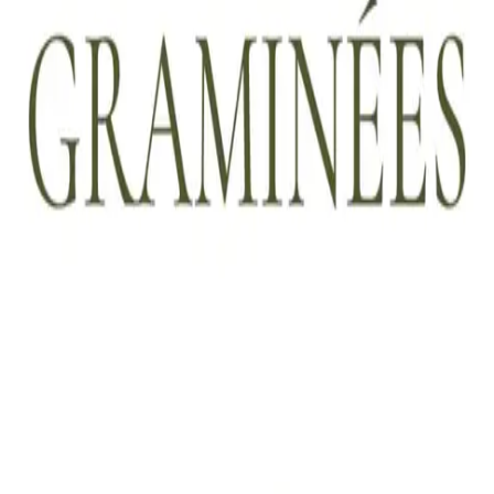
 x Atelier Rosemood