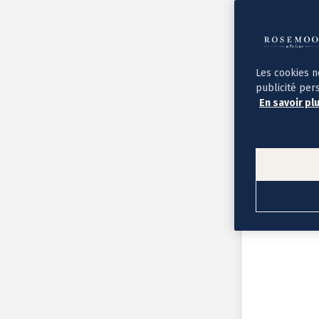
Album photo ouverture à plat
Par occasion
Album photo de l'année
Album photo naissance
Album photo mariage
Album photo baptême
Les cookies n
Album photo voyage
publicité per
Le savoir-faire Rosemood
En savoir pl
Nos papiers
Nos formats et tarifs
Délais et livraison
Voir tous nos albums photo
Coffret album photo